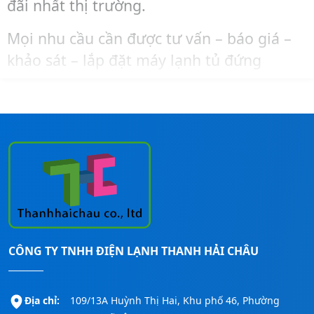
đãi nhất thị trường.
Mọi nhu cầu cần được tư vấn – báo giá –
khảo sát – lắp đặt máy lạnh tủ đứng
Midea, bạn liên hệ ngay đến số
Hotline:
0911260247
để được hỗ trợ nhanh nhất!
CÔNG TY TNHH ĐIỆN LẠNH THANH HẢI CHÂU
Địa chỉ:
109/13A Huỳnh Thị Hai, Khu phố 46, Phường