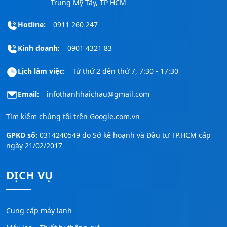
Trung Mỹ Tây, TP HCM
Hotline:
0911 260 247
Kinh doanh:
0901 4321 83
Lịch làm việc:
Từ thứ 2 đến thứ 7, 7:30 - 17:30
Email:
infothanhhaichau@gmail.com
Tìm kiếm chúng tôi trên
Google.com.vn
GPKD số:
0314240549 do Sở kế hoạnh và Đầu tư TP.HCM cấp
ngày 21/02/2017
DỊCH VỤ
Cung cấp máy lạnh