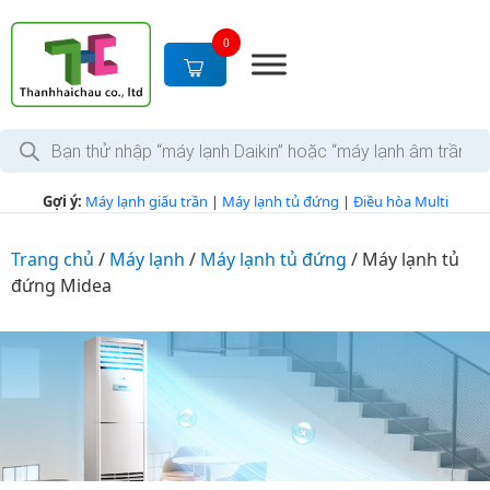
S
k
0
i
p
t
T
o
ì
c
m
k
o
Gợi ý:
Máy lạnh giấu trần
|
Máy lạnh tủ đứng
|
Điều hòa Multi
i
n
ế
m
t
s
Trang chủ
/
Máy lạnh
/
Máy lạnh tủ đứng
/
Máy lạnh tủ
e
ả
đứng Midea
n
n
p
t
h
ẩ
m