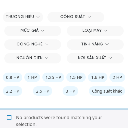
THƯƠNG HIỆU
CÔNG SUẤT
MỨC GIÁ
LOẠI MÁY
CÔNG NGHỆ
TÍNH NĂNG
NGUỒN ĐIỆN
NƠI SẢN XUẤT
0.8 HP
1 HP
1.25 HP
1.5 HP
1.6 HP
2 HP
2.2 HP
2.5 HP
3 HP
Công suất khác
No products were found matching your
selection.