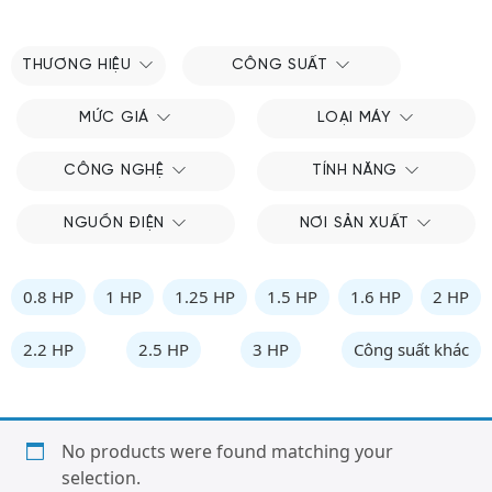
THƯƠNG HIỆU
CÔNG SUẤT
MỨC GIÁ
LOẠI MÁY
CÔNG NGHỆ
TÍNH NĂNG
NGUỒN ĐIỆN
NƠI SẢN XUẤT
0.8 HP
1 HP
1.25 HP
1.5 HP
1.6 HP
2 HP
2.2 HP
2.5 HP
3 HP
Công suất khác
No products were found matching your
selection.