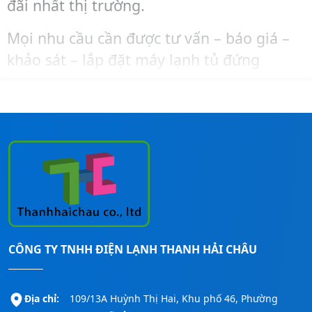
đãi nhất thị trường.
Mọi nhu cầu cần được tư vấn – báo giá –
khảo sát – lắp đặt máy lạnh tủ đứng
Midea, bạn liên hệ ngay đến số
Hotline:
0911260247
để được hỗ trợ nhanh nhất!
CÔNG TY TNHH ĐIỆN LẠNH THANH HẢI CHÂU
Địa chỉ:
109/13A Huỳnh Thị Hai, Khu phố 46, Phường