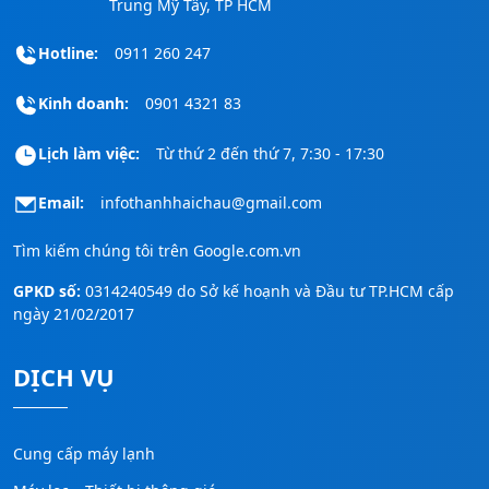
Trung Mỹ Tây, TP HCM
Hotline:
0911 260 247
Kinh doanh:
0901 4321 83
Lịch làm việc:
Từ thứ 2 đến thứ 7, 7:30 - 17:30
Email:
infothanhhaichau@gmail.com
Tìm kiếm chúng tôi trên
Google.com.vn
GPKD số:
0314240549 do Sở kế hoạnh và Đầu tư TP.HCM cấp
ngày 21/02/2017
DỊCH VỤ
Cung cấp máy lạnh