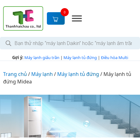
S
k
0
i
p
t
T
o
ì
c
m
k
o
Gợi ý:
Máy lạnh giấu trần
|
Máy lạnh tủ đứng
|
Điều hòa Multi
i
n
ế
m
t
s
Trang chủ
/
Máy lạnh
/
Máy lạnh tủ đứng
/
Máy lạnh tủ
e
ả
đứng Midea
n
n
p
t
h
ẩ
m