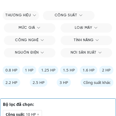
THƯƠNG HIỆU
CÔNG SUẤT
MỨC GIÁ
LOẠI MÁY
CÔNG NGHỆ
TÍNH NĂNG
NGUỒN ĐIỆN
NƠI SẢN XUẤT
0.8 HP
1 HP
1.25 HP
1.5 HP
1.6 HP
2 HP
2.2 HP
2.5 HP
3 HP
Công suất khác
Bộ lọc đã chọn:
Công suất:
10 HP
×