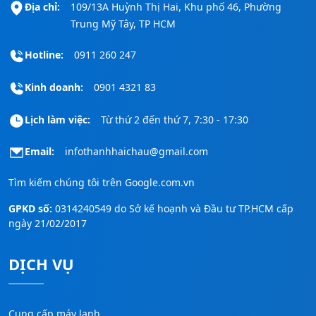
Địa chỉ:
109/13A Huỳnh Thị Hai, Khu phố 46, Phường
Trung Mỹ Tây, TP HCM
Hotline:
0911 260 247
Kinh doanh:
0901 4321 83
Lịch làm việc:
Từ thứ 2 đến thứ 7, 7:30 - 17:30
Email:
infothanhhaichau@gmail.com
Tìm kiếm chúng tôi trên
Google.com.vn
GPKD số:
0314240549 do Sở kế hoạnh và Đầu tư TP.HCM cấp
ngày 21/02/2017
DỊCH VỤ
Cung cấp máy lạnh