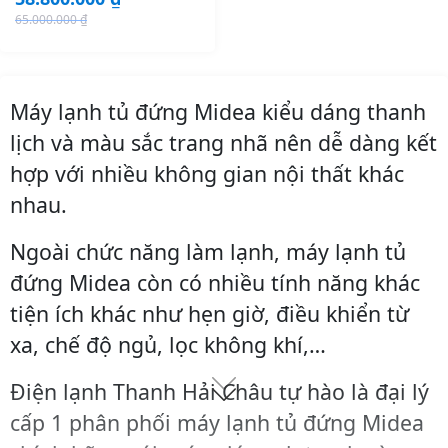
65.000.000
₫
O
C
r
u
i
r
Máy lạnh tủ đứng Midea kiểu dáng thanh
g
r
i
e
lịch và màu sắc trang nhã nên dễ dàng kết
n
n
hợp với nhiều không gian nội thất khác
a
t
nhau.
l
p
p
r
Ngoài chức năng làm lạnh, máy lạnh tủ
r
i
đứng Midea còn có nhiều tính năng khác
i
c
c
e
tiện ích khác như hẹn giờ, điều khiển từ
e
i
xa, chế độ ngủ, lọc không khí,…
w
s
a
:
Điện lạnh Thanh Hải Châu tự hào là đại lý
s
5
cấp 1 phân phối máy lạnh tủ đứng Midea
:
8
6
.