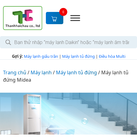
S
k
0
i
p
t
T
o
ì
c
m
k
o
Gợi ý:
Máy lạnh giấu trần
|
Máy lạnh tủ đứng
|
Điều hòa Multi
i
n
ế
m
t
s
Trang chủ
/
Máy lạnh
/
Máy lạnh tủ đứng
/
Máy lạnh tủ
e
ả
đứng Midea
n
n
p
t
h
ẩ
m