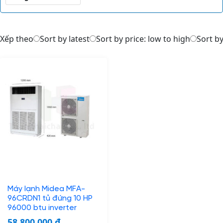
Xếp theo
Sort by latest
Sort by price: low to high
Sort by
Máy lạnh Midea MFA-
96CRDN1 tủ đứng 10 HP
96000 btu inverter
58.800.000
₫