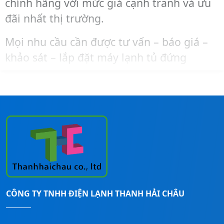
chính hãng với mức giá cạnh tranh và ưu
5
8
đãi nhất thị trường.
.
0
0
0
Mọi nhu cầu cần được tư vấn – báo giá –
0
.
khảo sát – lắp đặt máy lạnh tủ đứng
0
0
Midea, bạn liên hệ ngay đến số
Hotline:
.
0
0
0
0911260247
để được hỗ trợ nhanh nhất!
0
0
₫
.
₫
.
CÔNG TY TNHH ĐIỆN LẠNH THANH HẢI CHÂU