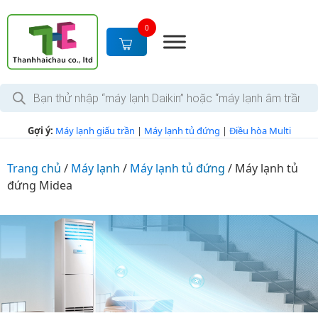
S
k
0
i
p
t
T
o
ì
c
m
k
o
Gợi ý:
Máy lạnh giấu trần
|
Máy lạnh tủ đứng
|
Điều hòa Multi
i
n
ế
m
t
s
Trang chủ
/
Máy lạnh
/
Máy lạnh tủ đứng
/
Máy lạnh tủ
e
ả
đứng Midea
n
n
p
t
h
ẩ
m