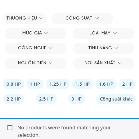
THƯƠNG HIỆU
CÔNG SUẤT
MỨC GIÁ
LOẠI MÁY
CÔNG NGHỆ
TÍNH NĂNG
NGUỒN ĐIỆN
NƠI SẢN XUẤT
0.8 HP
1 HP
1.25 HP
1.5 HP
1.6 HP
2 HP
2.2 HP
2.5 HP
3 HP
Công suất khác
No products were found matching your
selection.