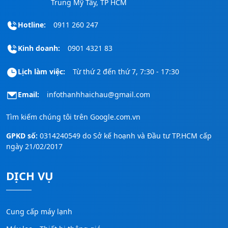
Trung Mỹ Tây, TP HCM
Hotline:
0911 260 247
Kinh doanh:
0901 4321 83
Lịch làm việc:
Từ thứ 2 đến thứ 7, 7:30 - 17:30
Email:
infothanhhaichau@gmail.com
Tìm kiếm chúng tôi trên
Google.com.vn
GPKD số:
0314240549 do Sở kế hoạnh và Đầu tư TP.HCM cấp
ngày 21/02/2017
DỊCH VỤ
Cung cấp máy lạnh