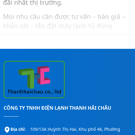
đãi nhất thị trường.
Mọi nhu cầu cần được tư vấn – báo giá –
khảo sát – lắp đặt máy lạnh tủ đứng
Midea, bạn liên hệ ngay đến số
Hotline:
0911260247
để được hỗ trợ nhanh nhất!
CÔNG TY TNHH ĐIỆN LẠNH THANH HẢI CHÂU
Địa chỉ:
109/13A Huỳnh Thị Hai, Khu phố 46, Phường