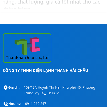
hãng, chất lượng, giá cả tốt nhất cho các
.
0
.
0
khách hàng.
0
0
0
₫
0
₫
Cần tư vấn về sản phẩm hoặc mua hàng,
0
.
0
.
lắp đặt máy lạnh Panasonic giá trọn gói
₫
₫
cho các công trình, bạn hãy liên hệ ngay
.
.
đến số
Hotline:
0911260247
để được hỗ
trợ nhanh nhất!
CÔNG TY TNHH ĐIỆN LẠNH THANH HẢI CHÂU
Địa chỉ:
109/13A Huỳnh Thị Hai, Khu phố 46, Phường
Trung Mỹ Tây, TP HCM
Hotline:
0911 260 247