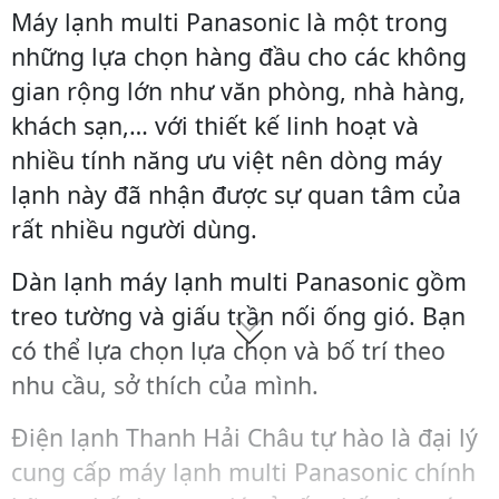
5
0
7
0
i
e
i
e
Máy lạnh multi Panasonic là một trong
0
.
0
.
n
n
n
n
những lựa chọn hàng đầu cho các không
0
0
0
0
a
t
a
t
.
0
.
0
gian rộng lớn như văn phòng, nhà hàng,
l
p
l
p
0
0
0
0
p
r
p
r
khách sạn,… với thiết kế linh hoạt và
0
0
r
i
r
i
nhiều tính năng ưu việt nên dòng máy
0
₫
0
₫
i
c
i
c
.
.
lạnh này đã nhận được sự quan tâm của
c
e
c
e
₫
₫
rất nhiều người dùng.
e
i
e
i
.
.
w
s
w
s
Dàn lạnh máy lạnh multi Panasonic gồm
a
:
a
:
s
8
s
9
treo tường và giấu trần nối ống gió. Bạn
:
.
:
.
có thể lựa chọn lựa chọn và bố trí theo
1
5
1
7
nhu cầu, sở thích của mình.
1
0
2
0
.
0
.
0
Điện lạnh Thanh Hải Châu tự hào là đại lý
5
.
7
.
0
0
0
0
cung cấp máy lạnh multi Panasonic chính
0
0
0
0