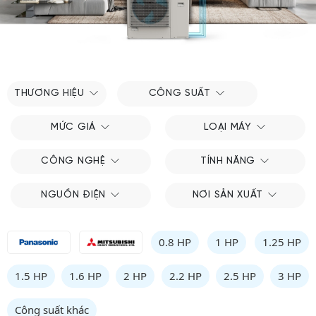
THƯƠNG HIỆU
CÔNG SUẤT
MỨC GIÁ
LOẠI MÁY
CÔNG NGHỆ
TÍNH NĂNG
NGUỒN ĐIỆN
NƠI SẢN XUẤT
0.8 HP
1 HP
1.25 HP
1.5 HP
1.6 HP
2 HP
2.2 HP
2.5 HP
3 HP
Công suất khác