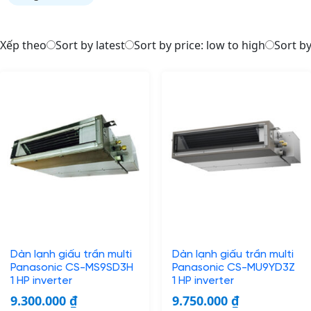
Xếp theo
Sort by latest
Sort by price: low to high
Sort by
Dàn lạnh giấu trần multi
Dàn lạnh giấu trần multi
Panasonic CS-MS9SD3H
Panasonic CS-MU9YD3Z
1 HP inverter
1 HP inverter
9.300.000
₫
9.750.000
₫