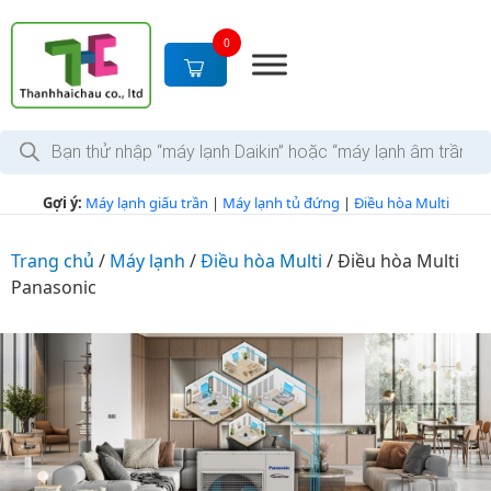
S
k
0
i
p
t
T
o
ì
c
m
k
o
Gợi ý:
Máy lạnh giấu trần
|
Máy lạnh tủ đứng
|
Điều hòa Multi
i
n
ế
m
t
s
Trang chủ
/
Máy lạnh
/
Điều hòa Multi
/
Điều hòa Multi
e
ả
Panasonic
n
n
p
t
h
ẩ
m