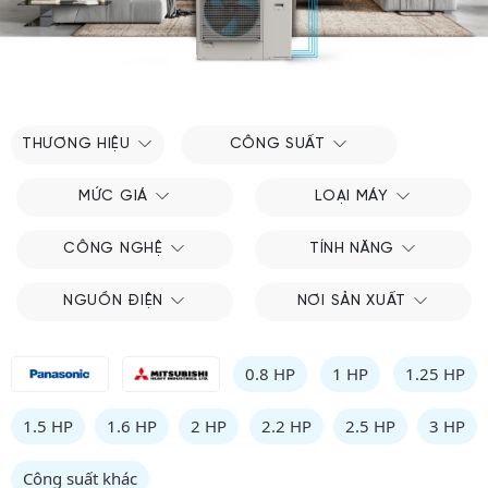
THƯƠNG HIỆU
CÔNG SUẤT
MỨC GIÁ
LOẠI MÁY
CÔNG NGHỆ
TÍNH NĂNG
NGUỒN ĐIỆN
NƠI SẢN XUẤT
0.8 HP
1 HP
1.25 HP
1.5 HP
1.6 HP
2 HP
2.2 HP
2.5 HP
3 HP
Công suất khác