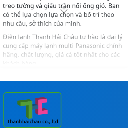
treo tường và giấu trần nối ống gió. Bạn
có thể lựa chọn lựa chọn và bố trí theo
nhu cầu, sở thích của mình.
Điện lạnh Thanh Hải Châu tự hào là đại lý
cung cấp máy lạnh multi Panasonic chính
hãng, chất lượng, giá cả tốt nhất cho các
khách hàng.
Cần tư vấn về sản phẩm hoặc mua hàng,
lắp đặt máy lạnh Panasonic giá trọn gói
cho các công trình, bạn hãy liên hệ ngay
đến số
Hotline:
0911260247
để được hỗ
trợ nhanh nhất!