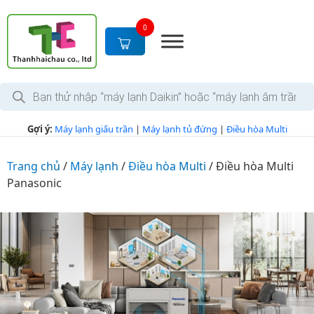
S
k
0
i
p
t
T
o
ì
c
m
k
o
Gợi ý:
Máy lạnh giấu trần
|
Máy lạnh tủ đứng
|
Điều hòa Multi
i
n
ế
m
t
s
Trang chủ
/
Máy lạnh
/
Điều hòa Multi
/
Điều hòa Multi
e
ả
Panasonic
n
n
p
t
h
ẩ
m