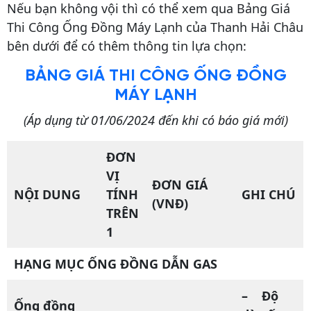
Nếu bạn không vội thì có thể xem qua Bảng Giá
lt
Thi Công Ống Đồng Máy Lạnh của Thanh Hải Châu
e
bên dưới để có thêm thông tin lựa chọn:
r
n
BẢNG GIÁ THI CÔNG ỐNG ĐỒNG
a
MÁY LẠNH
ti
(Áp dụng từ 01/06/2024 đến khi có báo giá mới)
v
e
ĐƠN
:
VỊ
ĐƠN GIÁ
NỘI DUNG
TÍNH
GHI CHÚ
(VNĐ)
TRÊN
1
HẠNG MỤC ỐNG ĐỒNG DẪN GAS
– Độ
Ống đồng