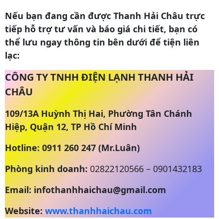
Nếu bạn đang cần được Thanh Hải Châu trực
tiếp hỗ trợ tư vấn và báo giá chi tiết, bạn có
thể lưu ngay thông tin bên dưới để tiện liên
lạc:
CÔNG TY TNHH ĐIỆN LẠNH THANH HẢI
CHÂU
109/13A Huỳnh Thị Hai, Phường Tân Chánh
Hiệp, Quận 12, TP Hồ Chí Minh
Hotline: 0911 260 247 (Mr.Luân)
Phòng kinh doanh:
02822120566 – 0901432183
Email: infothanhhaichau@gmail.com
Website:
www.thanhhaichau.com