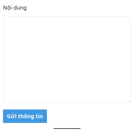
Nội dung
Gửi thông tin
A