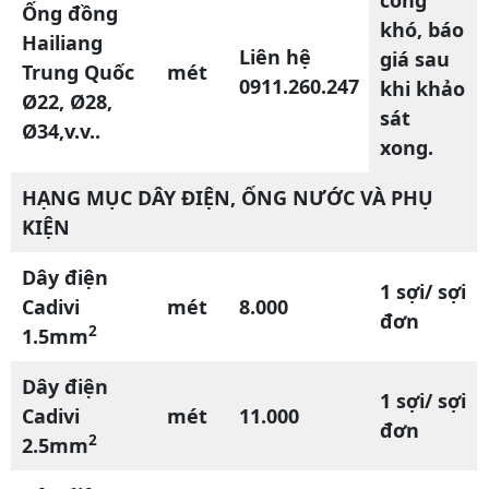
Ống đồng
khó, báo
Hailiang
Liên hệ
giá sau
Trung Quốc
mét
0911.260.247
khi khảo
Ø22, Ø28,
sát
Ø34,v.v..
xong.
HẠNG MỤC DÂY ĐIỆN, ỐNG NƯỚC VÀ PHỤ
KIỆN
Dây điện
1 sợi/ sợi
Cadivi
mét
8.000
đơn
2
1.5mm
Dây điện
1 sợi/ sợi
Cadivi
mét
11.000
đơn
2
2.5mm