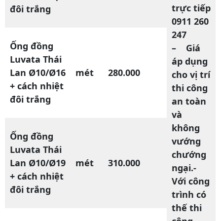
trực tiếp
đôi trắng
0911 260
247
Ống đồng
– Giá
Luvata Thái
áp dụng
Lan Ø10/Ø16
mét
280.000
cho vị trí
+ cách nhiệt
thi công
đôi trắng
an toàn
và
không
Ống đồng
vướng
Luvata Thái
chướng
Lan Ø10/Ø19
mét
310.000
ngại.-
+ cách nhiệt
Với công
đôi trắng
trình có
thế thi
công