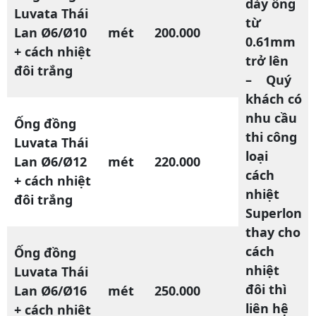
dày ống
Luvata Thái
từ
Lan Ø6/Ø10
mét
200.000
0.61mm
+ cách nhiệt
trở lên
đôi trắng
– Quý
khách có
nhu cầu
Ống đồng
thi công
Luvata Thái
loại
Lan Ø6/Ø12
mét
220.000
cách
+ cách nhiệt
nhiệt
đôi trắng
Superlon
thay cho
cách
Ống đồng
nhiệt
Luvata Thái
đôi thì
Lan Ø6/Ø16
mét
250.000
liên hệ
+ cách nhiệt