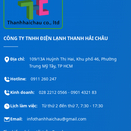
bạn hãy liên hệ ngay đến số
Hotline:
0911260247
để được hỗ trợ nhanh nhất!
CÔNG TY TNHH ĐIỆN LẠNH THANH HẢI CHÂU
Địa chỉ:
109/13A Huỳnh Thị Hai, Khu phố 46, Phường
Trung Mỹ Tây, TP HCM
Hotline:
0911 260 247
Kinh doanh:
028 2212 0566 - 0901 4321 83
Lịch làm việc:
Từ thứ 2 đến thứ 7, 7:30 - 17:30
Email:
infothanhhaichau@gmail.com