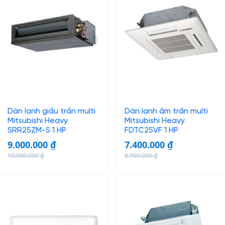
Dàn lạnh giấu trần multi
Dàn lạnh âm trần multi
Mitsubishi Heavy
Mitsubishi Heavy
SRR25ZM-S 1 HP
FDTC25VF 1 HP
9.000.000
₫
7.400.000
₫
10.500.000
₫
8.900.000
₫
O
C
O
C
r
u
r
u
i
r
i
r
g
r
g
r
i
e
i
e