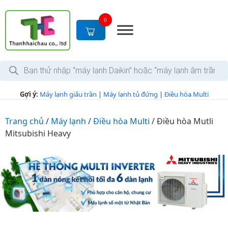
S
k
0
i
p
t
T
o
ì
c
m
k
o
Gợi ý:
Máy lạnh giấu trần
|
Máy lạnh tủ đứng
|
Điều hòa Multi
i
n
ế
m
t
s
Trang chủ
/
Máy lạnh
/
Điều hòa Multi
/
Điều hòa Mutli
e
ả
Mitsubishi Heavy
n
n
p
t
h
ẩ
m