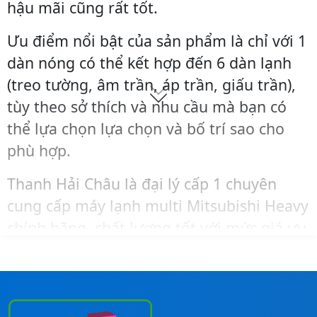
.
hậu mãi cũng rất tốt.
₫
c
e
c
e
₫
.
e
i
e
i
Ưu điểm nổi bật của sản phẩm là chỉ với 1
.
w
s
w
s
dàn nóng có thể kết hợp đến 6 dàn lạnh
a
:
a
:
s
2
s
2
(treo tường, âm trần, áp trần, giấu trần),
:
5
:
7
tùy theo sở thích và nhu cầu mà bạn có
2
.
2
.
thể lựa chọn lựa chọn và bố trí sao cho
7
3
9
7
.
0
.
0
phù hợp.
3
0
7
0
0
.
0
.
Thanh Hải Châu là đại lý cấp 1 chuyên
0
0
0
0
cung cấp máy lạnh multi Mitsubishi Heavy
.
0
.
0
chính hãng, chất lượng tốt với mức giá ưu
0
0
0
0
đãi và cạnh tranh nhất thị trường.
0
0
0
₫
0
₫
Khi cần tư vấn – báo giá – khảo sát – lắp
.
.
₫
₫
đặt máy lạnh Mitsubishi Heavy trọn gói,
.
.