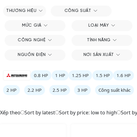
THƯƠNG HIỆU
CÔNG SUẤT
MỨC GIÁ
LOẠI MÁY
CÔNG NGHỆ
TÍNH NĂNG
NGUỒN ĐIỆN
NƠI SẢN XUẤT
0.8 HP
1 HP
1.25 HP
1.5 HP
1.6 HP
2 HP
2.2 HP
2.5 HP
3 HP
Công suất khác
Xếp theo
Sort by latest
Sort by price: low to high
Sort by