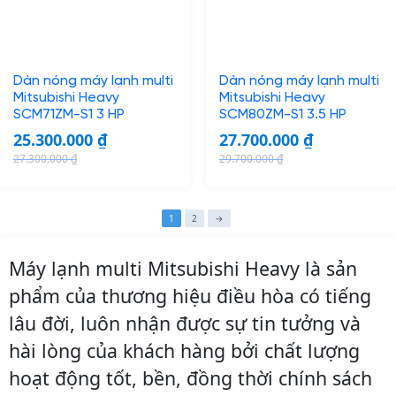
r
i
0
.
0
₫
r
i
i
c
.
i
c
c
e
₫
₫
c
e
e
i
.
.
Dàn nóng máy lạnh multi
Dàn nóng máy lạnh multi
e
i
w
s
Mitsubishi Heavy
Mitsubishi Heavy
w
s
a
:
SCM71ZM-S1 3 HP
SCM80ZM-S1 3.5 HP
a
:
s
1
25.300.000
₫
27.700.000
₫
s
1
:
0
27.300.000
₫
29.700.000
₫
:
0
1
.
O
C
O
C
1
.
1
7
r
u
r
u
1
6
.
0
i
r
i
r
1
2
→
.
0
7
0
g
r
g
r
6
0
0
.
i
e
i
e
Máy lạnh multi Mitsubishi Heavy là sản
0
.
0
0
n
n
n
n
phẩm của thương hiệu điều hòa có tiếng
0
0
.
0
a
t
a
t
.
0
lâu đời, luôn nhận được sự tin tưởng và
0
0
l
p
l
p
0
0
0
p
r
p
r
hài lòng của khách hàng bởi chất lượng
0
0
₫
r
i
r
i
hoạt động tốt, bền, đồng thời chính sách
0
₫
.
i
c
i
c