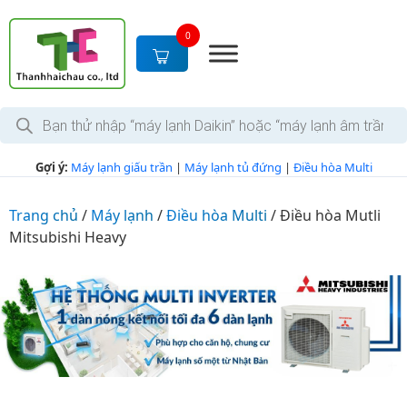
S
k
0
i
p
t
T
o
ì
c
m
k
o
Gợi ý:
Máy lạnh giấu trần
|
Máy lạnh tủ đứng
|
Điều hòa Multi
i
n
ế
m
t
s
Trang chủ
/
Máy lạnh
/
Điều hòa Multi
/
Điều hòa Mutli
e
ả
Mitsubishi Heavy
n
n
p
t
h
ẩ
m