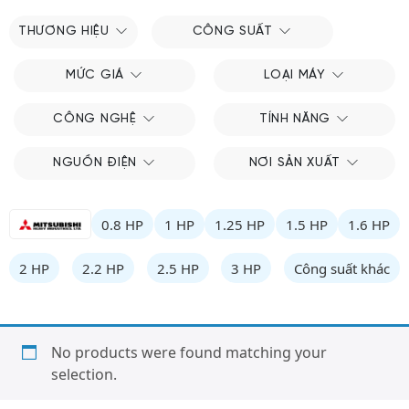
THƯƠNG HIỆU
CÔNG SUẤT
MỨC GIÁ
LOẠI MÁY
CÔNG NGHỆ
TÍNH NĂNG
NGUỒN ĐIỆN
NƠI SẢN XUẤT
0.8 HP
1 HP
1.25 HP
1.5 HP
1.6 HP
2 HP
2.2 HP
2.5 HP
3 HP
Công suất khác
No products were found matching your
selection.