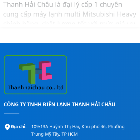
Thanh Hải Châu là đại lý cấp 1 chuyên
cung cấp máy lạnh multi Mitsubishi Heavy
chính hãng, chất lượng tốt với mức giá ưu
đãi và cạnh tranh nhất thị trường.
Khi cần tư vấn – báo giá – khảo sát – lắp
đặt máy lạnh Mitsubishi Heavy trọn gói,
bạn hãy liên hệ ngay đến số
Hotline:
0911260247
để được hỗ trợ nhanh nhất!
CÔNG TY TNHH ĐIỆN LẠNH THANH HẢI CHÂU
Địa chỉ:
109/13A Huỳnh Thị Hai, Khu phố 46, Phường
Trung Mỹ Tây, TP HCM