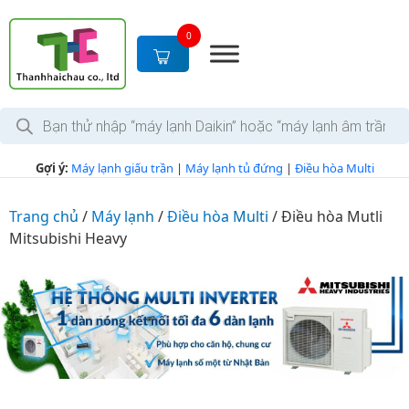
S
k
0
i
p
t
T
o
ì
c
m
k
o
Gợi ý:
Máy lạnh giấu trần
|
Máy lạnh tủ đứng
|
Điều hòa Multi
i
n
ế
m
t
s
Trang chủ
/
Máy lạnh
/
Điều hòa Multi
/
Điều hòa Mutli
e
ả
Mitsubishi Heavy
n
n
p
t
h
ẩ
m