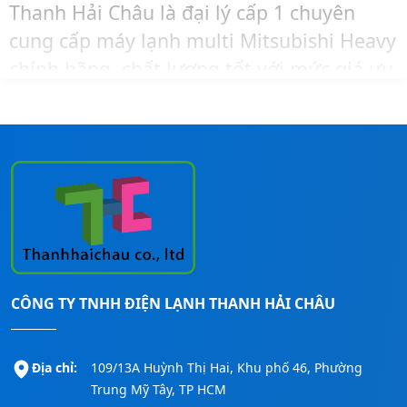
Thanh Hải Châu là đại lý cấp 1 chuyên
cung cấp máy lạnh multi Mitsubishi Heavy
chính hãng, chất lượng tốt với mức giá ưu
đãi và cạnh tranh nhất thị trường.
Khi cần tư vấn – báo giá – khảo sát – lắp
đặt máy lạnh Mitsubishi Heavy trọn gói,
bạn hãy liên hệ ngay đến số
Hotline:
0911260247
để được hỗ trợ nhanh nhất!
CÔNG TY TNHH ĐIỆN LẠNH THANH HẢI CHÂU
Địa chỉ:
109/13A Huỳnh Thị Hai, Khu phố 46, Phường
Trung Mỹ Tây, TP HCM