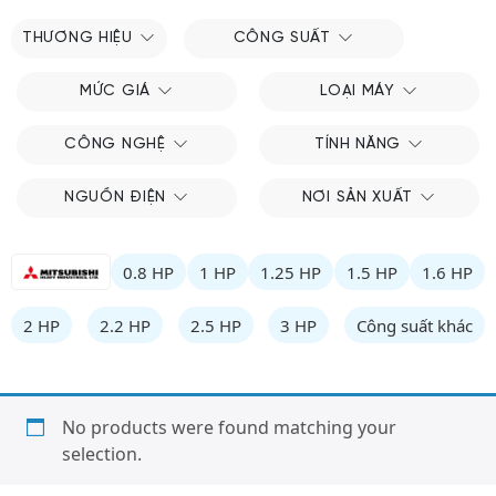
THƯƠNG HIỆU
CÔNG SUẤT
MỨC GIÁ
LOẠI MÁY
CÔNG NGHỆ
TÍNH NĂNG
NGUỒN ĐIỆN
NƠI SẢN XUẤT
0.8 HP
1 HP
1.25 HP
1.5 HP
1.6 HP
2 HP
2.2 HP
2.5 HP
3 HP
Công suất khác
No products were found matching your
selection.