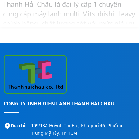
Thanh Hải Châu là đại lý cấp 1 chuyên
cung cấp máy lạnh multi Mitsubishi Heavy
chính hãng, chất lượng tốt với mức giá ưu
đãi và cạnh tranh nhất thị trường.
Khi cần tư vấn – báo giá – khảo sát – lắp
đặt máy lạnh Mitsubishi Heavy trọn gói,
bạn hãy liên hệ ngay đến số
Hotline:
0911260247
để được hỗ trợ nhanh nhất!
CÔNG TY TNHH ĐIỆN LẠNH THANH HẢI CHÂU
Địa chỉ:
109/13A Huỳnh Thị Hai, Khu phố 46, Phường
Trung Mỹ Tây, TP HCM