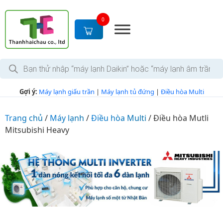
S
k
0
i
p
t
T
o
ì
c
m
k
o
Gợi ý:
Máy lạnh giấu trần
|
Máy lạnh tủ đứng
|
Điều hòa Multi
i
n
ế
m
t
s
Trang chủ
/
Máy lạnh
/
Điều hòa Multi
/
Điều hòa Mutli
e
ả
Mitsubishi Heavy
n
n
p
t
h
ẩ
m