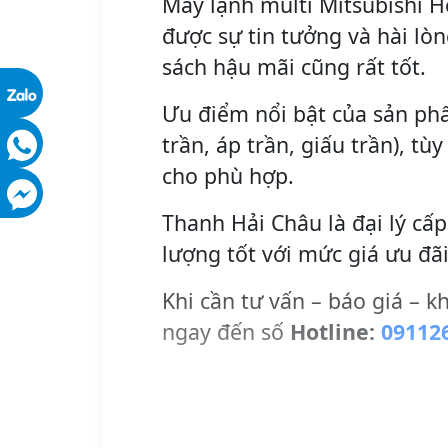
Máy lạnh multi Mitsubishi H
được sự tin tưởng và hài lò
sách hậu mãi cũng rất tốt.
Ưu điểm nổi bật của sản phẩ
trần, áp trần, giấu trần), t
cho phù hợp.
Thanh Hải Châu là đại lý cấ
lượng tốt với mức giá ưu đãi
Khi cần tư vấn – báo giá – k
ngay đến số
Hotline:
09112