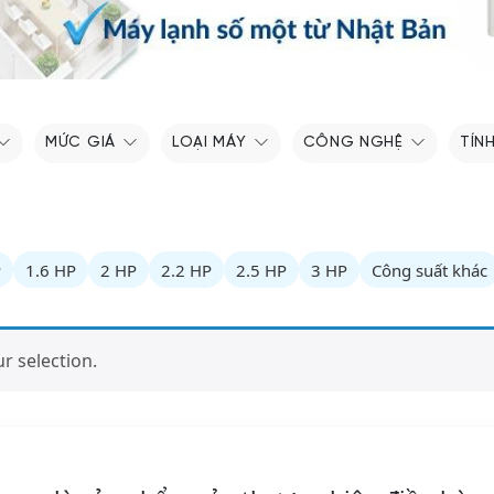
MỨC GIÁ
LOẠI MÁY
CÔNG NGHỆ
TÍN
P
1.6 HP
2 HP
2.2 HP
2.5 HP
3 HP
Công suất khác
 selection.