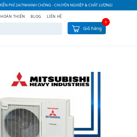
IỄN PHÍ 24/7
NHANH CHÓNG - CHUYÊN NGHIỆP & CHẤT LƯỢNG!
 HOÀN THIỆN
BLOG
LIÊN HỆ
0
Giỏ hàng