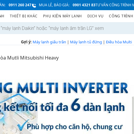
ÁN:
0911 260 247
MUA LẺ, BÁO GIÁ:
0901 4321 83
TƯ VẤN CÔNG TRÌNH M
NH
THIẾT BỊ KHÁC
PHỤ KIỆN MÁY LẠNH
DỊCH VỤ
CÔNG TRÌNH
Gợi ý:
Máy lạnh giấu trần
|
Máy lạnh tủ đứng
|
Điều hòa Multi
òa Mutli Mitsubishi Heavy