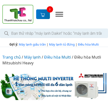
S
k
0
i
p
t
T
o
ì
c
m
k
o
Gợi ý:
Máy lạnh giấu trần
|
Máy lạnh tủ đứng
|
Điều hòa Multi
i
n
ế
m
t
s
Trang chủ
/
Máy lạnh
/
Điều hòa Multi
/
Điều hòa Mutli
e
ả
Mitsubishi Heavy
n
n
p
t
h
ẩ
m