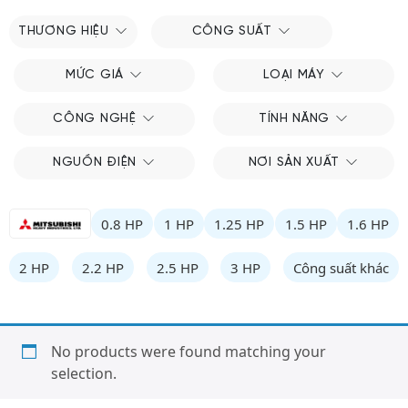
THƯƠNG HIỆU
CÔNG SUẤT
MỨC GIÁ
LOẠI MÁY
CÔNG NGHỆ
TÍNH NĂNG
NGUỒN ĐIỆN
NƠI SẢN XUẤT
0.8 HP
1 HP
1.25 HP
1.5 HP
1.6 HP
2 HP
2.2 HP
2.5 HP
3 HP
Công suất khác
No products were found matching your
selection.