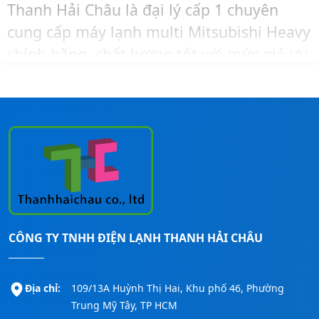
Thanh Hải Châu là đại lý cấp 1 chuyên
cung cấp máy lạnh multi Mitsubishi Heavy
chính hãng, chất lượng tốt với mức giá ưu
đãi và cạnh tranh nhất thị trường.
Khi cần tư vấn – báo giá – khảo sát – lắp
đặt máy lạnh Mitsubishi Heavy trọn gói,
bạn hãy liên hệ ngay đến số
Hotline:
0911260247
để được hỗ trợ nhanh nhất!
CÔNG TY TNHH ĐIỆN LẠNH THANH HẢI CHÂU
Địa chỉ:
109/13A Huỳnh Thị Hai, Khu phố 46, Phường
Trung Mỹ Tây, TP HCM