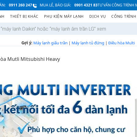
ÁN:
0911 260 247
MUA LẺ, BÁO GIÁ:
0901 4321 83
TƯ VẤN CÔNG TRÌNH M
NH
THIẾT BỊ KHÁC
PHỤ KIỆN MÁY LẠNH
DỊCH VỤ
CÔNG TRÌNH
Gợi ý:
Máy lạnh giấu trần
|
Máy lạnh tủ đứng
|
Điều hòa Multi
òa Mutli Mitsubishi Heavy