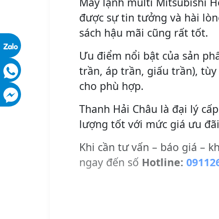
Máy lạnh multi Mitsubishi H
được sự tin tưởng và hài lò
sách hậu mãi cũng rất tốt.
Ưu điểm nổi bật của sản phẩ
trần, áp trần, giấu trần), t
cho phù hợp.
Thanh Hải Châu là đại lý cấ
lượng tốt với mức giá ưu đãi
Khi cần tư vấn – báo giá – k
ngay đến số
Hotline:
09112