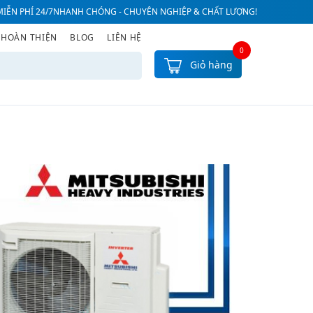
IỄN PHÍ 24/7
NHANH CHÓNG - CHUYÊN NGHIỆP & CHẤT LƯỢNG!
 HOÀN THIỆN
BLOG
LIÊN HỆ
0
Giỏ hàng