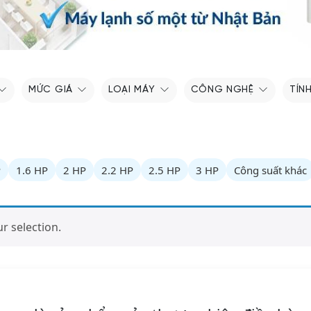
MỨC GIÁ
LOẠI MÁY
CÔNG NGHỆ
TÍN
P
1.6 HP
2 HP
2.2 HP
2.5 HP
3 HP
Công suất khác
 selection.