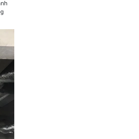
ành
ng