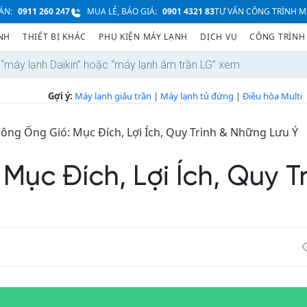
ÁN:
0911 260 247
MUA LẺ, BÁO GIÁ:
0901 4321 83
TƯ VẤN CÔNG TRÌNH MI
NH
THIẾT BỊ KHÁC
PHỤ KIỆN MÁY LẠNH
DỊCH VỤ
CÔNG TRÌNH
Gợi ý:
Máy lạnh giấu trần
|
Máy lạnh tủ đứng
|
Điều hòa Multi
Công Ống Gió: Mục Đích, Lợi Ích, Quy Trình & Những Lưu Ý
Mục Đích, Lợi Ích, Quy T