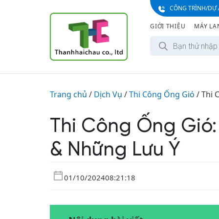
CÔNG TRÌNH/DỰ 
GIỚI THIỆU
MÁY LẠ
Trang chủ
/
Dịch Vụ
/
Thi Công Ống Gió
/
Thi 
Thi Công Ống Gió: 
& Những Lưu Ý
01/10/2024
08:21:18