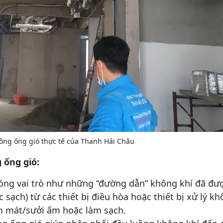
công ống gió thực tế của Thanh Hải Châu
g ống gió:
ng vai trò như những “đường dẫn” không khí đã đư
c sạch) từ các thiết bị điều hòa hoặc thiết bị xử lý k
m mát/sưởi ấm hoặc làm sạch.