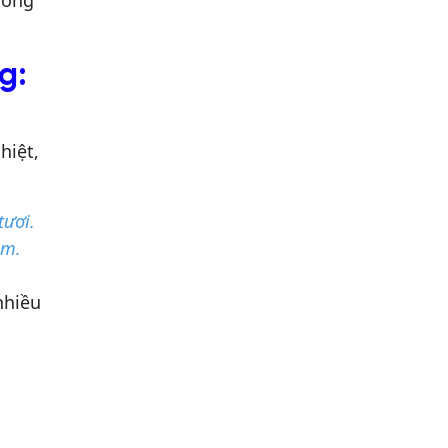
ướng
g:
ó
hiệt,
tươi.
mềm.
nhiều