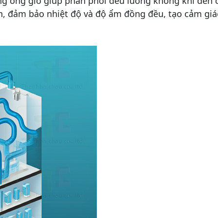
g ống gió giúp phân phối đều luồng không khí đến c
n, đảm bảo nhiệt độ và độ ẩm đồng đều, tạo cảm giá