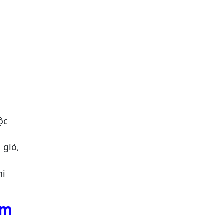
ộc
 gió,
hi
ồm