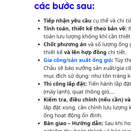
các bước sau:
Tiếp nhận yêu cầu
cụ thể và chi t
Tính toán, thiết kế theo bản vẽ:
X
toán lưu lượng không khí cần thiế
Chốt phương án
và số lượng ống gi
thiết kế
và lên hợp đồng
chi tiết.
Gia công/sản xuất ống gió
:
Tùy th
Châu sẽ báo xưởng sản xuất/gia cô
mục đích sử dụng: như tôn tráng 
Thi công lắp đặt:
Tiến hành lắp đặt
(máy lạnh), quạt thông gió,…
Kiểm tra, điều chỉnh (nếu cần) v
lắp đặt xong, cân chỉnh lưu lượng
ống hoạt động ổn định.
Bàn giao – Hướng dẫn:
Sau khi ho