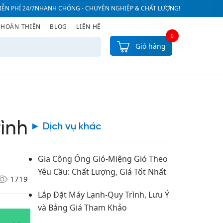
ỄN PHÍ 24/7
NHANH CHÓNG - CHUYÊN NGHIỆP & CHẤT LƯỢNG!
 HOÀN THIỆN
BLOG
LIÊN HỆ
0
Giỏ hàng
rình
► Dịch vụ khác
Gia Công Ống Gió-Miệng Gió Theo
Yêu Cầu: Chất Lượng, Giá Tốt Nhất
1719
Lắp Đặt Máy Lạnh-Quy Trình, Lưu Ý
và Bảng Giá Tham Khảo