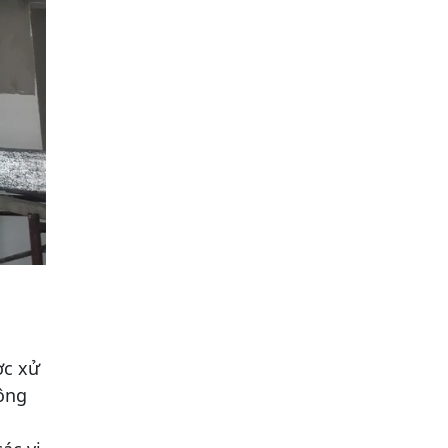
ợc xử
hông