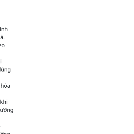
tính
ả.
eo
i
 đúng
u hòa
 khi
đường
ẽ