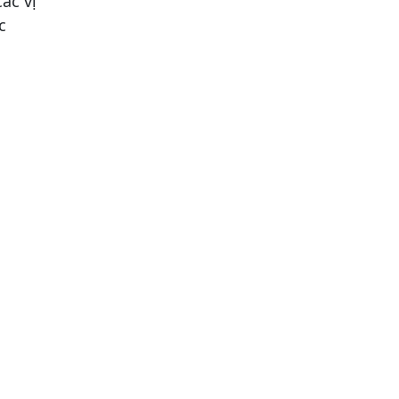
ác vị
c