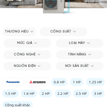
THƯƠNG HIỆU
CÔNG SUẤT
MỨC GIÁ
LOẠI MÁY
CÔNG NGHỆ
TÍNH NĂNG
NGUỒN ĐIỆN
NƠI SẢN XUẤT
0.8 HP
1 HP
1.25 HP
1.5 HP
1.6 HP
2 HP
2.2 HP
2.5 HP
3 HP
Công suất khác