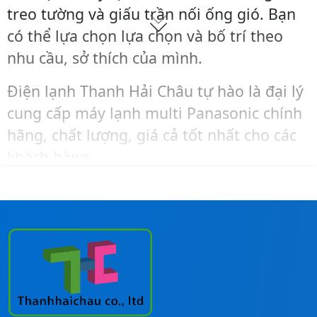
treo tường và giấu trần nối ống gió. Bạn
có thể lựa chọn lựa chọn và bố trí theo
nhu cầu, sở thích của mình.
Điện lạnh Thanh Hải Châu tự hào là đại lý
cung cấp máy lạnh multi Panasonic chính
hãng, chất lượng, giá cả tốt nhất cho các
khách hàng.
Cần tư vấn về sản phẩm hoặc mua hàng,
lắp đặt máy lạnh Panasonic giá trọn gói
cho các công trình, bạn hãy liên hệ ngay
đến số
Hotline:
0911260247
để được hỗ
trợ nhanh nhất!