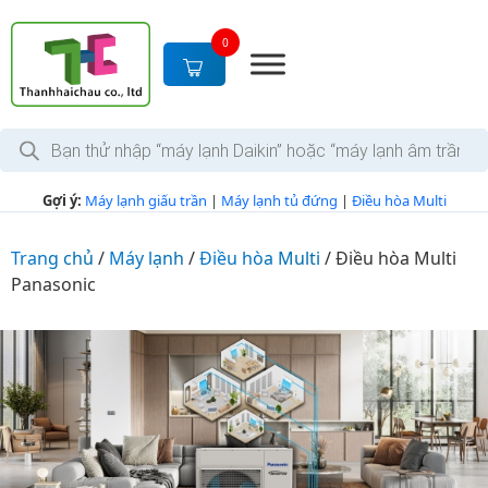
S
k
0
i
p
t
T
o
ì
c
m
k
o
Gợi ý:
Máy lạnh giấu trần
|
Máy lạnh tủ đứng
|
Điều hòa Multi
i
n
ế
m
t
s
Trang chủ
/
Máy lạnh
/
Điều hòa Multi
/
Điều hòa Multi
e
ả
Panasonic
n
n
p
t
h
ẩ
m