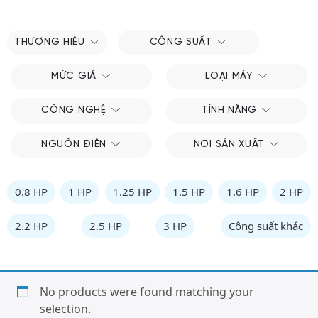
THƯƠNG HIỆU
CÔNG SUẤT
MỨC GIÁ
LOẠI MÁY
CÔNG NGHỆ
TÍNH NĂNG
NGUỒN ĐIỆN
NƠI SẢN XUẤT
0.8 HP
1 HP
1.25 HP
1.5 HP
1.6 HP
2 HP
2.2 HP
2.5 HP
3 HP
Công suất khác
No products were found matching your
selection.