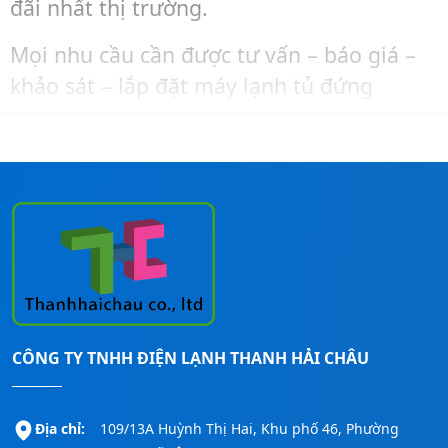
đãi nhất thị trường.
Mọi nhu cầu cần được tư vấn – báo giá –
khảo sát – lắp đặt máy lạnh tủ đứng
Midea, bạn liên hệ ngay đến số
Hotline:
0911260247
để được hỗ trợ nhanh nhất!
CÔNG TY TNHH ĐIỆN LẠNH THANH HẢI CHÂU
Địa chỉ:
109/13A Huỳnh Thị Hai, Khu phố 46, Phường