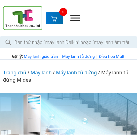
S
k
0
i
p
t
T
o
ì
c
m
k
o
Gợi ý:
Máy lạnh giấu trần
|
Máy lạnh tủ đứng
|
Điều hòa Multi
i
n
ế
m
t
s
Trang chủ
/
Máy lạnh
/
Máy lạnh tủ đứng
/
Máy lạnh tủ
e
ả
đứng Midea
n
n
p
t
h
ẩ
m