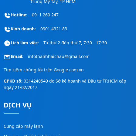
Trung Mỹ Tây, TP HCM
Hotline:
0911 260 247
Kinh doanh:
0901 4321 83
Lịch làm việc:
Từ thứ 2 đến thứ 7, 7:30 - 17:30
Email:
infothanhhaichau@gmail.com
Tìm kiếm chúng tôi trên
Google.com.vn
GPKD số:
0314240549 do Sở kế hoạnh và Đầu tư TP.HCM cấp
ngày 21/02/2017
DỊCH VỤ
Cung cấp máy lạnh