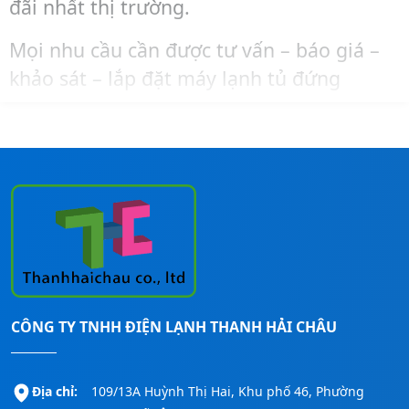
đãi nhất thị trường.
Mọi nhu cầu cần được tư vấn – báo giá –
khảo sát – lắp đặt máy lạnh tủ đứng
Midea, bạn liên hệ ngay đến số
Hotline:
0911260247
để được hỗ trợ nhanh nhất!
CÔNG TY TNHH ĐIỆN LẠNH THANH HẢI CHÂU
Địa chỉ:
109/13A Huỳnh Thị Hai, Khu phố 46, Phường