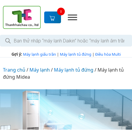
S
k
0
i
p
t
T
o
ì
c
m
k
o
Gợi ý:
Máy lạnh giấu trần
|
Máy lạnh tủ đứng
|
Điều hòa Multi
i
n
ế
m
t
s
Trang chủ
/
Máy lạnh
/
Máy lạnh tủ đứng
/
Máy lạnh tủ
e
ả
đứng Midea
n
n
p
t
h
ẩ
m