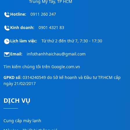
Trung Mỹ Tây, TP HCM
Hotline:
0911 260 247
Kinh doanh:
0901 4321 83
Lịch làm việc:
Từ thứ 2 đến thứ 7, 7:30 - 17:30
Email:
infothanhhaichau@gmail.com
Tìm kiếm chúng tôi trên
Google.com.vn
GPKD số:
0314240549 do Sở kế hoạnh và Đầu tư TP.HCM cấp
ngày 21/02/2017
DỊCH VỤ
Cung cấp máy lạnh