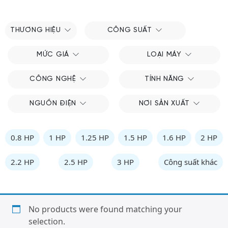
THƯƠNG HIỆU
CÔNG SUẤT
MỨC GIÁ
LOẠI MÁY
CÔNG NGHỆ
TÍNH NĂNG
NGUỒN ĐIỆN
NƠI SẢN XUẤT
0.8 HP
1 HP
1.25 HP
1.5 HP
1.6 HP
2 HP
2.2 HP
2.5 HP
3 HP
Công suất khác
No products were found matching your
selection.