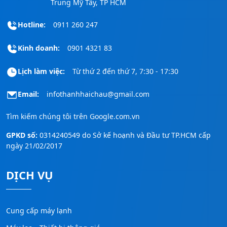
Trung Mỹ Tây, TP HCM
Hotline:
0911 260 247
Kinh doanh:
0901 4321 83
Lịch làm việc:
Từ thứ 2 đến thứ 7, 7:30 - 17:30
Email:
infothanhhaichau@gmail.com
Tìm kiếm chúng tôi trên
Google.com.vn
GPKD số:
0314240549 do Sở kế hoạnh và Đầu tư TP.HCM cấp
ngày 21/02/2017
DỊCH VỤ
Cung cấp máy lạnh