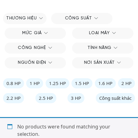
THƯƠNG HIỆU
CÔNG SUẤT
MỨC GIÁ
LOẠI MÁY
CÔNG NGHỆ
TÍNH NĂNG
NGUỒN ĐIỆN
NƠI SẢN XUẤT
0.8 HP
1 HP
1.25 HP
1.5 HP
1.6 HP
2 HP
2.2 HP
2.5 HP
3 HP
Công suất khác
No products were found matching your
selection.