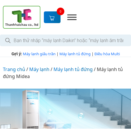
S
k
0
i
p
t
T
o
ì
c
m
k
o
Gợi ý:
Máy lạnh giấu trần
|
Máy lạnh tủ đứng
|
Điều hòa Multi
i
n
ế
m
t
s
Trang chủ
/
Máy lạnh
/
Máy lạnh tủ đứng
/
Máy lạnh tủ
e
ả
đứng Midea
n
n
p
t
h
ẩ
m