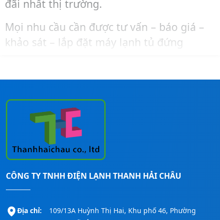
đãi nhất thị trường.
Mọi nhu cầu cần được tư vấn – báo giá –
khảo sát – lắp đặt máy lạnh tủ đứng
Midea, bạn liên hệ ngay đến số
Hotline:
0911260247
để được hỗ trợ nhanh nhất!
CÔNG TY TNHH ĐIỆN LẠNH THANH HẢI CHÂU
Địa chỉ:
109/13A Huỳnh Thị Hai, Khu phố 46, Phường