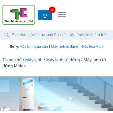
S
k
0
i
p
t
T
o
ì
c
m
k
o
Gợi ý:
Máy lạnh giấu trần
|
Máy lạnh tủ đứng
|
Điều hòa Multi
i
n
ế
m
t
s
Trang chủ
/
Máy lạnh
/
Máy lạnh tủ đứng
/
Máy lạnh tủ
e
ả
đứng Midea
n
n
p
t
h
ẩ
m