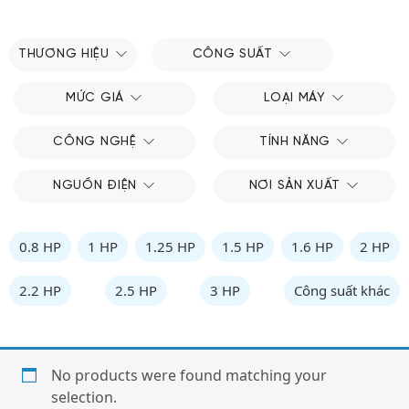
THƯƠNG HIỆU
CÔNG SUẤT
MỨC GIÁ
LOẠI MÁY
CÔNG NGHỆ
TÍNH NĂNG
NGUỒN ĐIỆN
NƠI SẢN XUẤT
0.8 HP
1 HP
1.25 HP
1.5 HP
1.6 HP
2 HP
2.2 HP
2.5 HP
3 HP
Công suất khác
No products were found matching your
selection.