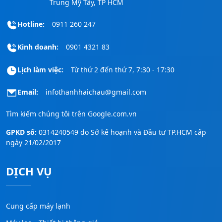
Trung Mỹ Tây, TP HCM
Hotline:
0911 260 247
Kinh doanh:
0901 4321 83
Lịch làm việc:
Từ thứ 2 đến thứ 7, 7:30 - 17:30
Email:
infothanhhaichau@gmail.com
Tìm kiếm chúng tôi trên
Google.com.vn
GPKD số:
0314240549 do Sở kế hoạnh và Đầu tư TP.HCM cấp
ngày 21/02/2017
DỊCH VỤ
Cung cấp máy lạnh