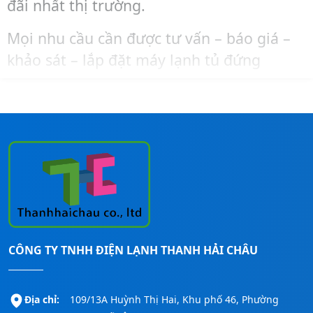
đãi nhất thị trường.
Mọi nhu cầu cần được tư vấn – báo giá –
khảo sát – lắp đặt máy lạnh tủ đứng
Midea, bạn liên hệ ngay đến số
Hotline:
0911260247
để được hỗ trợ nhanh nhất!
CÔNG TY TNHH ĐIỆN LẠNH THANH HẢI CHÂU
Địa chỉ:
109/13A Huỳnh Thị Hai, Khu phố 46, Phường