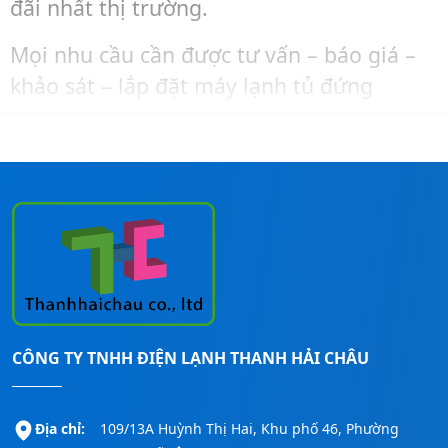
đãi nhất thị trường.
Mọi nhu cầu cần được tư vấn – báo giá –
khảo sát – lắp đặt máy lạnh tủ đứng
Midea, bạn liên hệ ngay đến số
Hotline:
0911260247
để được hỗ trợ nhanh nhất!
CÔNG TY TNHH ĐIỆN LẠNH THANH HẢI CHÂU
Địa chỉ:
109/13A Huỳnh Thị Hai, Khu phố 46, Phường