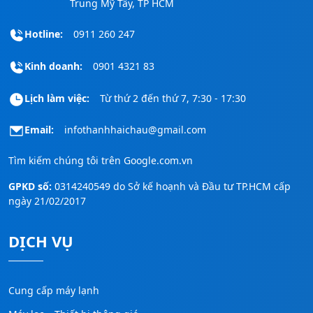
Trung Mỹ Tây, TP HCM
Hotline:
0911 260 247
Kinh doanh:
0901 4321 83
Lịch làm việc:
Từ thứ 2 đến thứ 7, 7:30 - 17:30
Email:
infothanhhaichau@gmail.com
Tìm kiếm chúng tôi trên
Google.com.vn
GPKD số:
0314240549 do Sở kế hoạnh và Đầu tư TP.HCM cấp
ngày 21/02/2017
DỊCH VỤ
Cung cấp máy lạnh