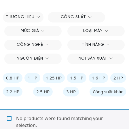
THƯƠNG HIỆU
CÔNG SUẤT
MỨC GIÁ
LOẠI MÁY
CÔNG NGHỆ
TÍNH NĂNG
NGUỒN ĐIỆN
NƠI SẢN XUẤT
0.8 HP
1 HP
1.25 HP
1.5 HP
1.6 HP
2 HP
2.2 HP
2.5 HP
3 HP
Công suất khác
No products were found matching your
selection.