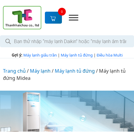
S
k
0
i
p
t
T
o
ì
c
m
k
o
Gợi ý:
Máy lạnh giấu trần
|
Máy lạnh tủ đứng
|
Điều hòa Multi
i
n
ế
m
t
s
Trang chủ
/
Máy lạnh
/
Máy lạnh tủ đứng
/
Máy lạnh tủ
e
ả
đứng Midea
n
n
p
t
h
ẩ
m