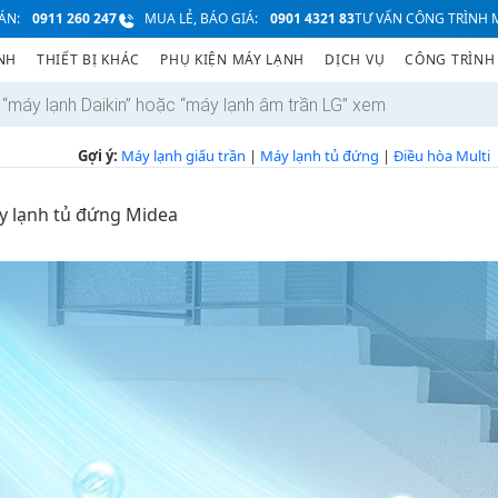
ÁN:
0911 260 247
MUA LẺ, BÁO GIÁ:
0901 4321 83
TƯ VẤN CÔNG TRÌNH M
NH
THIẾT BỊ KHÁC
PHỤ KIỆN MÁY LẠNH
DỊCH VỤ
CÔNG TRÌNH
Gợi ý:
Máy lạnh giấu trần
|
Máy lạnh tủ đứng
|
Điều hòa Multi
y lạnh tủ đứng Midea