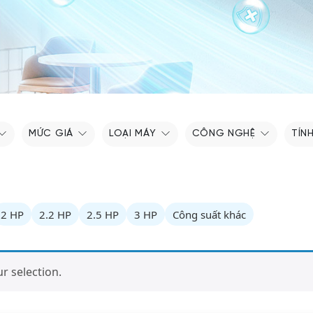
MỨC GIÁ
LOẠI MÁY
CÔNG NGHỆ
TÍN
2 HP
2.2 HP
2.5 HP
3 HP
Công suất khác
 selection.