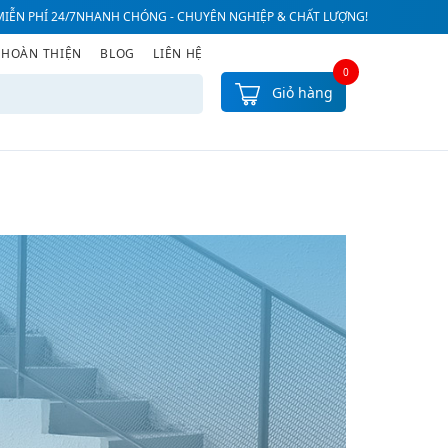
IỄN PHÍ 24/7
NHANH CHÓNG - CHUYÊN NGHIỆP & CHẤT LƯỢNG!
 HOÀN THIỆN
BLOG
LIÊN HỆ
0
Giỏ hàng