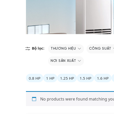
Bộ lọc:
THƯƠNG HIỆU
CÔNG SUẤT
NƠI SẢN XUẤT
0.8 HP
1 HP
1.25 HP
1.5 HP
1.6 HP
No products were found matching your