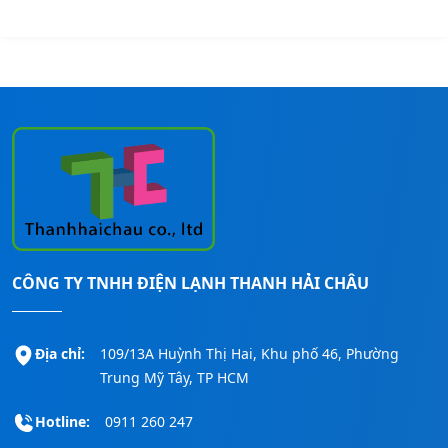
0
0
0
0
.
0
.
0
0
0
0
0
0
0
0
₫
0
₫
.
.
₫
₫
.
.
CÔNG TY TNHH ĐIỆN LẠNH THANH HẢI CHÂU
Địa chỉ:
109/13A Huỳnh Thị Hai, Khu phố 46, Phường
Trung Mỹ Tây, TP HCM
Hotline:
0911 260 247