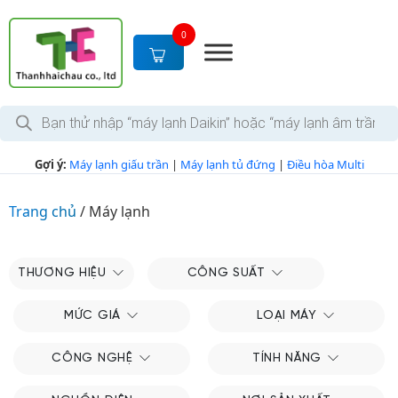
S
k
0
i
p
t
T
o
ì
c
m
k
o
Gợi ý:
Máy lạnh giấu trần
|
Máy lạnh tủ đứng
|
Điều hòa Multi
i
n
ế
m
t
s
Trang chủ
/
Máy lạnh
e
ả
n
n
p
t
h
THƯƠNG HIỆU
CÔNG SUẤT
ẩ
m
MỨC GIÁ
LOẠI MÁY
CÔNG NGHỆ
TÍNH NĂNG