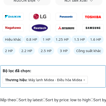
NGUỒN ĐIỆN
NƠI SẢN XUẤT
Hiệu khác
0.8 HP
1 HP
1.25 HP
1.5 HP
1.6 HP
2 HP
2.2 HP
2.5 HP
3 HP
Công suất khác
Bộ lọc đã chọn:
Thương hiệu:
Máy lạnh Midea - Điều hòa Midea
×
Xếp theo
Sort by latest
Sort by price: low to high
Sort by