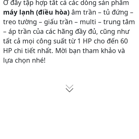
Ở đây tập hợp tất cả các dòng sản phẩm
g
r
g
r
0
0
5
0
i
e
i
e
máy lạnh (điều hòa)
âm trần – tủ đứng –
0
.
0
.
n
n
n
n
treo tường – giấu trần – multi – trung tâm
0
0
0
0
a
t
a
t
.
0
.
0
– áp trần của các hãng đầy đủ, cũng như
l
p
l
p
0
0
0
0
p
r
p
r
tất cả mọi công suất từ 1 HP cho đến 60
0
0
r
i
r
i
HP chi tiết nhất. Mời bạn tham khảo và
0
₫
0
₫
i
c
i
c
lựa chọn nhé!
.
.
c
e
c
e
₫
₫
e
i
e
i
.
.
w
s
w
s
a
:
a
:
s
2
s
5
:
7
:
8
2
.
6
.
9
5
5
8
.
0
.
0
5
0
0
0
0
.
0
.