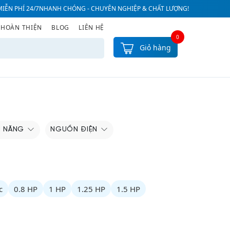
IỄN PHÍ 24/7
NHANH CHÓNG - CHUYÊN NGHIỆP & CHẤT LƯỢNG!
 HOÀN THIỆN
BLOG
LIÊN HỆ
0
Giỏ hàng
H NĂNG
NGUỒN ĐIỆN
c
0.8 HP
1 HP
1.25 HP
1.5 HP