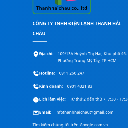
CÔNG TY TNHH ĐIỆN LẠNH THANH HẢI
CHÂU
Địa chỉ:
109/13A Huỳnh Thị Hai, Khu phố 46,
Phường Trung Mỹ Tây, TP HCM
Hotline:
0911 260 247
Kinh doanh:
0901 4321 83
Lịch làm việc:
Từ thứ 2 đến thứ 7, 7:30 - 17:3
Email:
infothanhhaichau@gmail.com
Tìm kiếm chúng tôi trên
Google.com.vn