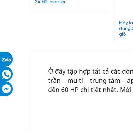
24 HP inverter
Máy l
đứng 
gió
Ở đây tập hợp tất cả các d
trần – multi – trung tâm – á
đến 60 HP chi tiết nhất. Mờ