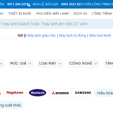
ÁN:
0911 260 247
MUA LẺ, BÁO GIÁ:
0901 4321 83
TƯ VẤN CÔNG TRÌNH M
NH
THIẾT BỊ KHÁC
PHỤ KIỆN MÁY LẠNH
DỊCH VỤ
CÔNG TRÌNH
Gợi ý:
Máy lạnh giấu trần
|
Máy lạnh tủ đứng
|
Điều hòa Multi
MỨC GIÁ
LOẠI MÁY
CÔNG NGHỆ
TÍN
Hiệu khá
ng suất khác