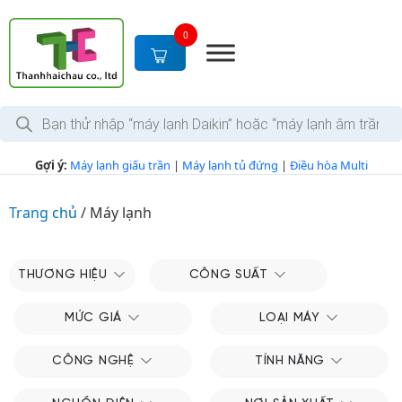
S
k
0
i
p
t
T
o
ì
c
m
k
o
Gợi ý:
Máy lạnh giấu trần
|
Máy lạnh tủ đứng
|
Điều hòa Multi
i
n
ế
m
t
s
Trang chủ
/
Máy lạnh
e
ả
n
n
p
t
h
THƯƠNG HIỆU
CÔNG SUẤT
ẩ
m
MỨC GIÁ
LOẠI MÁY
CÔNG NGHỆ
TÍNH NĂNG