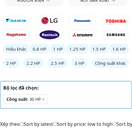
NGUỒN ĐIỆN
NƠI SẢN XUẤT
Hiệu khác
0.8 HP
1 HP
1.25 HP
1.5 HP
1.6 HP
2 HP
2.2 HP
2.5 HP
3 HP
Công suất khác
Bộ lọc đã chọn:
Công suất:
30 HP
×
Xếp theo
Sort by latest
Sort by price: low to high
Sort by