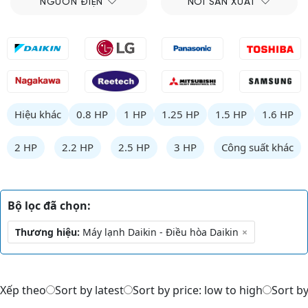
NGUỒN ĐIỆN
NƠI SẢN XUẤT
Hiệu khác
0.8 HP
1 HP
1.25 HP
1.5 HP
1.6 HP
2 HP
2.2 HP
2.5 HP
3 HP
Công suất khác
Bộ lọc đã chọn:
Thương hiệu:
Máy lạnh Daikin - Điều hòa Daikin
×
Xếp theo
Sort by latest
Sort by price: low to high
Sort by