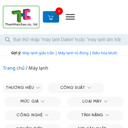
S
k
0
i
p
t
T
o
ì
c
m
k
o
Gợi ý:
Máy lạnh giấu trần
|
Máy lạnh tủ đứng
|
Điều hòa Multi
i
n
ế
m
t
s
Trang chủ
/
Máy lạnh
e
ả
n
n
p
t
h
THƯƠNG HIỆU
CÔNG SUẤT
ẩ
m
MỨC GIÁ
LOẠI MÁY
CÔNG NGHỆ
TÍNH NĂNG