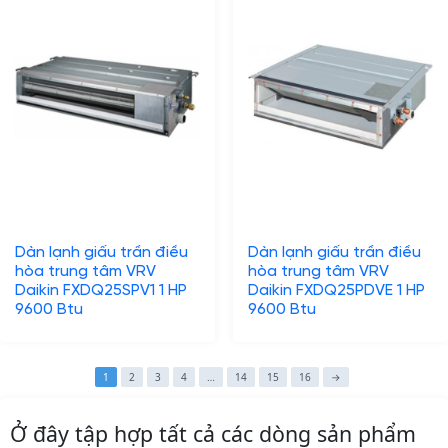
Dàn lạnh giấu trần điều
Dàn lạnh giấu trần điều
hòa trung tâm VRV
hòa trung tâm VRV
Daikin FXDQ25SPV1 1 HP
Daikin FXDQ25PDVE 1 HP
9600 Btu
9600 Btu
1
2
3
4
…
14
15
16
→
Ở đây tập hợp tất cả các dòng sản phẩm