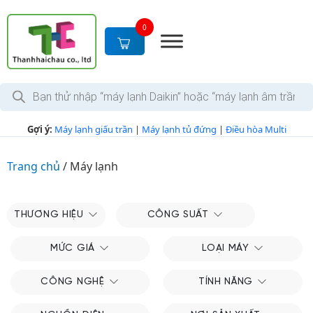
S
k
0
i
p
t
T
o
ì
c
m
k
o
Gợi ý:
Máy lạnh giấu trần
|
Máy lạnh tủ đứng
|
Điều hòa Multi
i
n
ế
m
t
s
Trang chủ
/
Máy lạnh
e
ả
n
n
p
t
h
THƯƠNG HIỆU
CÔNG SUẤT
ẩ
m
MỨC GIÁ
LOẠI MÁY
CÔNG NGHỆ
TÍNH NĂNG