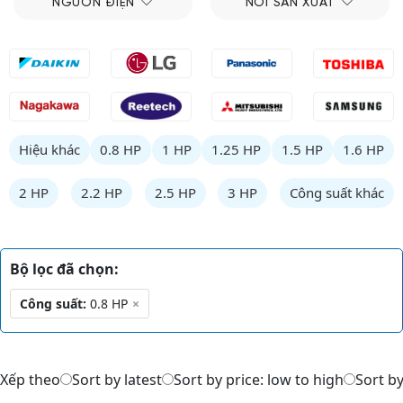
NGUỒN ĐIỆN
NƠI SẢN XUẤT
Hiệu khác
0.8 HP
1 HP
1.25 HP
1.5 HP
1.6 HP
2 HP
2.2 HP
2.5 HP
3 HP
Công suất khác
Bộ lọc đã chọn:
Công suất:
0.8 HP
×
Xếp theo
Sort by latest
Sort by price: low to high
Sort by