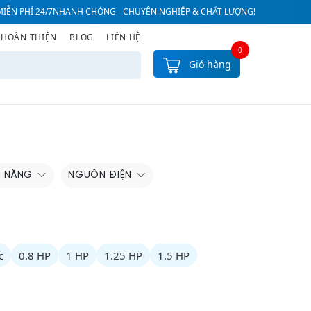
IỄN PHÍ 24/7
NHANH CHÓNG - CHUYÊN NGHIỆP & CHẤT LƯỢNG!
 HOÀN THIỆN
BLOG
LIÊN HỆ
0
Giỏ hàng
H NĂNG
NGUỒN ĐIỆN
c
0.8 HP
1 HP
1.25 HP
1.5 HP