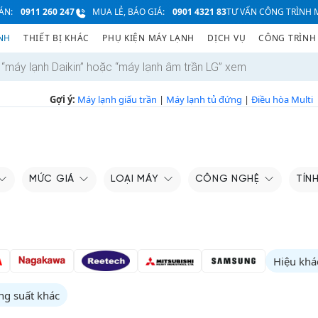
ÁN:
0911 260 247
MUA LẺ, BÁO GIÁ:
0901 4321 83
TƯ VẤN CÔNG TRÌNH M
NH
THIẾT BỊ KHÁC
PHỤ KIỆN MÁY LẠNH
DỊCH VỤ
CÔNG TRÌNH
Gợi ý:
Máy lạnh giấu trần
|
Máy lạnh tủ đứng
|
Điều hòa Multi
MỨC GIÁ
LOẠI MÁY
CÔNG NGHỆ
TÍN
Hiệu khá
ng suất khác