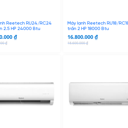
e
i
w
s
a
:
s
5
ạnh Reetech RU24/RC24
Máy lạnh Reetech RU18/RC1
:
.
n 2.5 HP 24000 Btu
trần 2 HP 18000 Btu
5
8
00.000
₫
16.800.000
₫
.
5
000
₫
18.600.000
₫
O
C
9
0
r
u
9
.
i
r
0
0
g
r
.
0
i
e
0
0
n
n
0
a
t
0
₫
l
p
.
p
r
₫
r
i
.
i
c
c
e