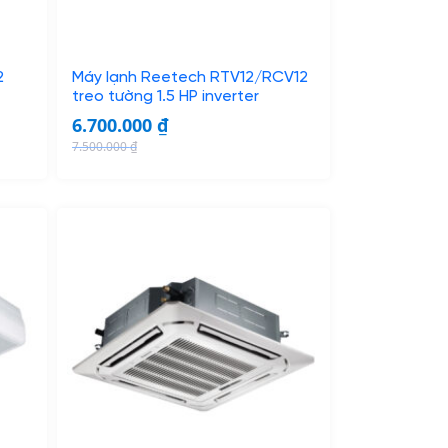
2
Máy lạnh Reetech RTV12/RCV12
treo tường 1.5 HP inverter
6.700.000
₫
7.500.000
₫
O
C
r
u
i
r
g
r
i
e
n
n
a
t
l
p
p
r
r
i
i
c
c
e