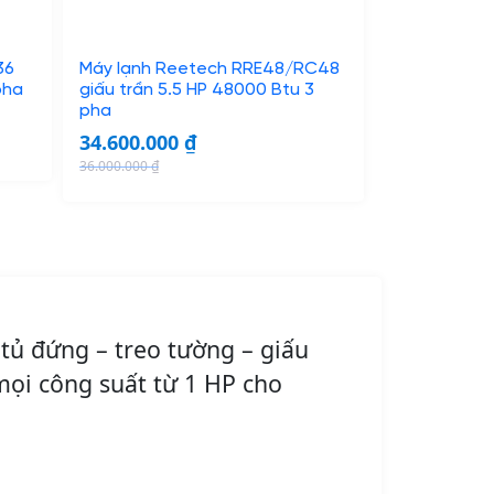
w
s
a
:
s
2
36
Máy lạnh Reetech RRE48/RC48
:
2
pha
giấu trần 5.5 HP 48000 Btu 3
pha
2
.
34.600.000
₫
4
9
36.000.000
₫
.
0
O
C
0
0
r
u
0
.
i
r
0
0
g
r
.
0
i
e
0
0
n
n
0
tủ đứng – treo tường – giấu
a
t
0
₫
l
p
 mọi công suất từ 1 HP cho
.
p
r
₫
r
i
.
i
c
c
e