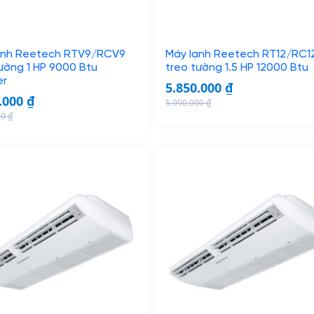
ạnh Reetech RTV9/RCV9
Máy lạnh Reetech RT12/RC1
ường 1 HP 9000 Btu
treo tường 1.5 HP 12000 Btu
er
5.850.000
₫
.000
₫
5.990.000
₫
O
C
00
₫
r
u
i
r
g
r
i
e
n
n
a
t
l
p
p
r
r
i
i
c
c
e