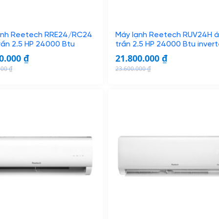
e
i
w
s
a
:
ạnh Reetech RRE24/RC24
Máy lạnh Reetech RUV24H 
s
1
rần 2.5 HP 24000 Btu
trần 2.5 HP 24000 Btu invert
:
1
00.000
₫
21.800.000
₫
1
.
000
₫
23.600.000
₫
2
3
O
C
.
5
r
u
6
0
i
r
0
.
g
r
0
0
i
e
.
0
n
n
0
0
a
t
0
l
p
0
₫
p
r
.
r
i
₫
i
c
.
c
e