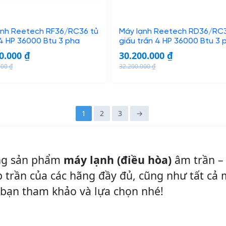
e
i
w
s
a
:
ạnh Reetech RF36/RC36 tủ
Máy lạnh Reetech RD36/RC
s
1
4 HP 36000 Btu 3 pha
giấu trần 4 HP 36000 Btu 3 
:
3
00.000
₫
30.200.000
₫
1
.
000
₫
32.200.000
₫
5
5
O
C
.
0
r
u
0
0
i
r
0
.
g
r
1
2
3
→
0
0
i
e
.
0
n
n
0
0
a
t
òng sản phẩm
máy lạnh (điều hòa)
âm trần – 
0
l
p
0
₫
p
r
p trần của các hãng đầy đủ, cũng như tất cả
.
r
i
i bạn tham khảo và lựa chọn nhé!
₫
i
c
.
c
e
e
i