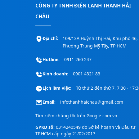
CÔNG TY TNHH ĐIỆN LẠNH THANH HẢI
CHÂU
Địa chỉ:
109/13A Huỳnh Thị Hai, Khu phố 46,
Phường Trung Mỹ Tây, TP HCM
Hotline:
0911 260 247
Kinh doanh:
0901 4321 83
Lịch làm việc:
Từ thứ 2 đến thứ 7, 7:30 - 17:3
Email:
infothanhhaichau@gmail.com
Tìm kiếm chúng tôi trên
Google.com.vn
GPKD số:
0314240549 do Sở kế hoạnh và Đầu tư
TP.HCM cấp ngày 21/02/2017