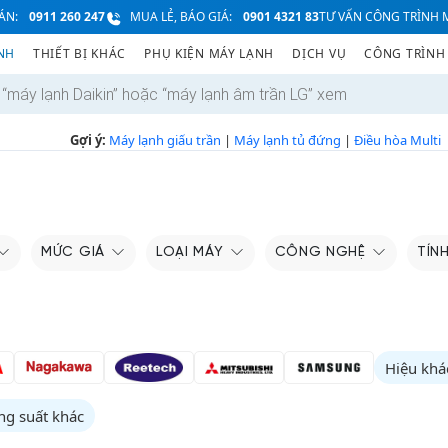
ÁN:
0911 260 247
MUA LẺ, BÁO GIÁ:
0901 4321 83
TƯ VẤN CÔNG TRÌNH M
NH
THIẾT BỊ KHÁC
PHỤ KIỆN MÁY LẠNH
DỊCH VỤ
CÔNG TRÌNH
Gợi ý:
Máy lạnh giấu trần
|
Máy lạnh tủ đứng
|
Điều hòa Multi
MỨC GIÁ
LOẠI MÁY
CÔNG NGHỆ
TÍN
Hiệu khá
ng suất khác