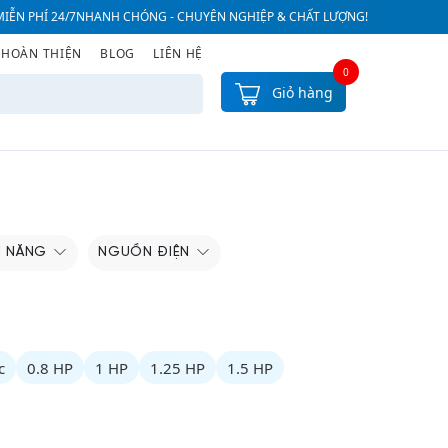
IỄN PHÍ 24/7
NHANH CHÓNG - CHUYÊN NGHIỆP & CHẤT LƯỢNG!
 HOÀN THIỆN
BLOG
LIÊN HỆ
0
Giỏ hàng
H NĂNG
NGUỒN ĐIỆN
c
0.8 HP
1 HP
1.25 HP
1.5 HP