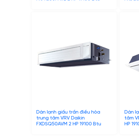
Dàn lạnh giấu trần điều hòa
Dàn lạ
trung tâm VRV Daikin
tâm V
FXDSQ50AVM 2 HP 19100 Btu
HP 191