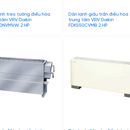
nh treo tường điều hòa
Dàn lạnh giấu trần điều hòa
tâm VRV Daikin
trung tâm VRV Daikin
0NVMVW 2 HP
FDKS50CVMB 2 HP