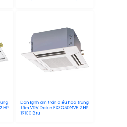
rung
Dàn lạnh âm trần điều hòa trung
2 HP
tâm VRV Daikin FXZQ50MVE 2 HP
19100 Btu