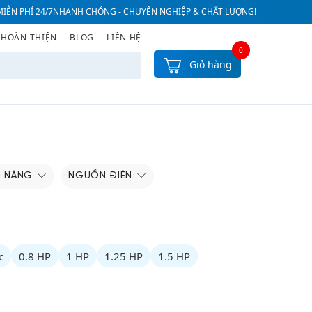
IỄN PHÍ 24/7
NHANH CHÓNG - CHUYÊN NGHIỆP & CHẤT LƯỢNG!
 HOÀN THIỆN
BLOG
LIÊN HỆ
0
Giỏ hàng
H NĂNG
NGUỒN ĐIỆN
c
0.8 HP
1 HP
1.25 HP
1.5 HP