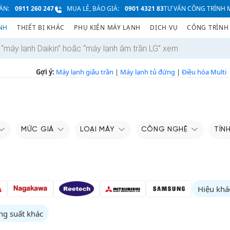
ÁN:
0911 260 247
MUA LẺ, BÁO GIÁ:
0901 4321 83
TƯ VẤN CÔNG TRÌNH M
NH
THIẾT BỊ KHÁC
PHỤ KIỆN MÁY LẠNH
DỊCH VỤ
CÔNG TRÌNH
Gợi ý:
Máy lạnh giấu trần
|
Máy lạnh tủ đứng
|
Điều hòa Multi
MỨC GIÁ
LOẠI MÁY
CÔNG NGHỆ
TÍN
Hiệu khá
ng suất khác