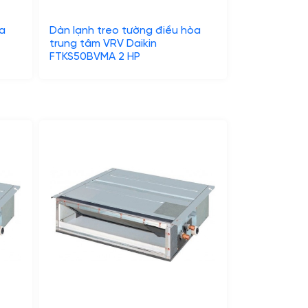
òa
Dàn lạnh treo tường điều hòa
trung tâm VRV Daikin
FTKS50BVMA 2 HP