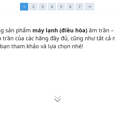
1
2
3
4
5
6
7
→
òng sản phẩm
máy lạnh (điều hòa)
âm trần – 
p trần của các hãng đầy đủ, cũng như tất cả
i bạn tham khảo và lựa chọn nhé!