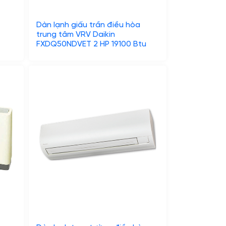
Dàn lạnh giấu trần điều hòa
trung tâm VRV Daikin
FXDQ50NDVET 2 HP 19100 Btu