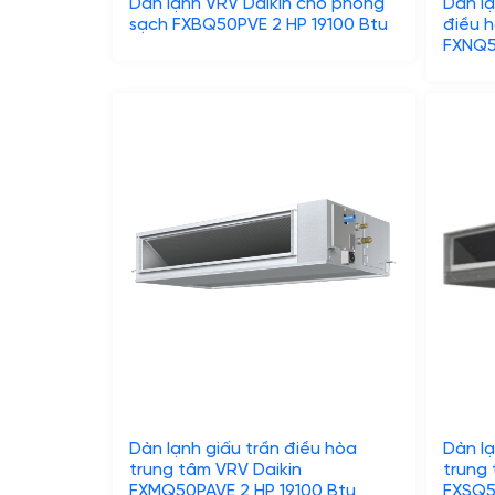
Dàn lạnh VRV Daikin cho phòng
Dàn lạ
sạch FXBQ50PVE 2 HP 19100 Btu
điều h
FXNQ5
Dàn lạnh giấu trần điều hòa
Dàn lạ
trung tâm VRV Daikin
trung 
FXMQ50PAVE 2 HP 19100 Btu
FXSQ5