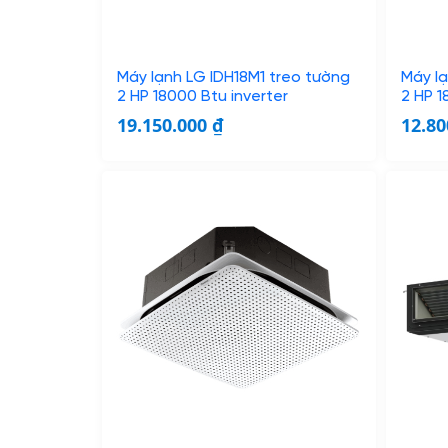
Máy lạnh LG IDH18M1 treo tường
Máy lạ
2 HP 18000 Btu inverter
2 HP 1
19.150.000
₫
12.8