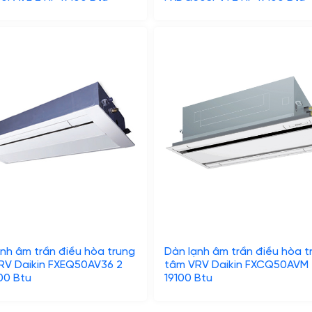
nh âm trần điều hòa trung
Dàn lạnh âm trần điều hòa t
RV Daikin FXEQ50AV36 2
tâm VRV Daikin FXCQ50AVM 
00 Btu
19100 Btu