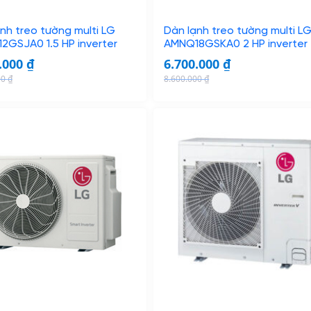
0
.
0
0
nh treo tường multi LG
Dàn lạnh treo tường multi L
.
0
2GSJA0 1.5 HP inverter
AMNQ18GSKA0 2 HP inverter
0
0
.000
₫
6.700.000
₫
0
00
₫
8.600.000
₫
0
₫
O
C
.
r
u
₫
i
r
.
g
r
i
e
n
n
a
t
l
p
p
r
r
i
i
c
c
e
e
i
w
s