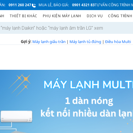
ÁN:
0911 260 247
MUA LẺ, BÁO GIÁ:
0901 4321 83
TƯ VẤN CÔNG TRÌNH M
NH
THIẾT BỊ KHÁC
PHỤ KIỆN MÁY LẠNH
DỊCH VỤ
CÔNG TRÌNH
Gợi ý:
Máy lạnh giấu trần
|
Máy lạnh tủ đứng
|
Điều hòa Multi