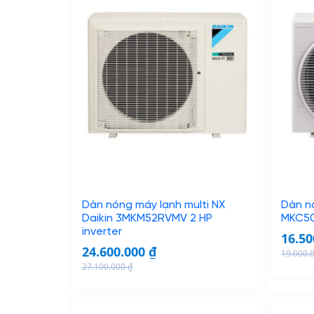
Dàn nóng máy lạnh multi NX
Dàn nó
Daikin 3MKM52RVMV 2 HP
MKC50
inverter
16.5
24.600.000
₫
19.000.
O
C
27.100.000
₫
O
C
r
u
r
u
i
r
i
r