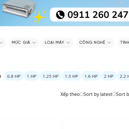
MỨC GIÁ
LOẠI MÁY
CÔNG NGHỆ
TÍN
0.8 HP
1 HP
1.25 HP
1.5 HP
1.6 HP
2 HP
2.2 
Xếp theo
Sort by latest
Sort b