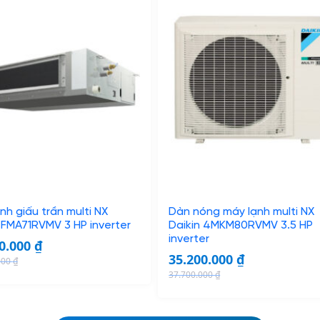
g
r
i
e
n
n
a
t
l
p
p
r
r
i
i
c
c
e
e
i
w
s
a
:
nh giấu trần multi NX
Dàn nóng máy lạnh multi NX
s
1
 FMA71RVMV 3 HP inverter
Daikin 4MKM80RVMV 3.5 HP
:
2
inverter
00.000
₫
1
.
35.200.000
₫
000
₫
4
6
37.700.000
₫
O
C
.
0
r
u
1
0