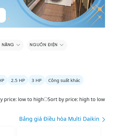
H NĂNG
NGUỒN ĐIỆN
HP
2.5 HP
3 HP
Công suất khác
y price: low to high
Sort by price: high to low
Bảng giá Điều hòa Multi Daikin