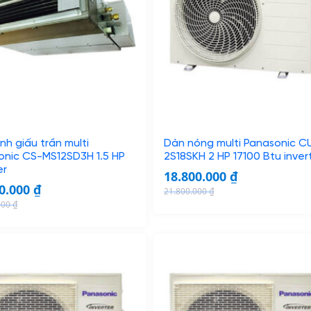
nh giấu trần multi
Dàn nóng multi Panasonic C
onic CS-MS12SD3H 1.5 HP
2S18SKH 2 HP 17100 Btu inver
er
18.800.000
₫
00.000
₫
21.800.000
₫
O
C
000
₫
r
u
i
r
g
r
i
e
n
n
a
t