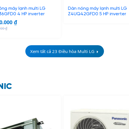
a
:
ng máy lạnh multi LG
Dàn nóng máy lạnh multi LG
s
6
6GFD0 4 HP inverter
Z4UQ42GFD0 5 HP inverter
:
.
00.000
₫
8
7
000
₫
.
0
6
0
0
.
Xem tất cả 23 Điều hòa Multi LG
0
0
.
0
0
0
0
0
₫
NIC
.
₫
.