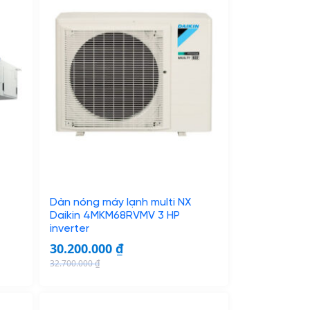
Dàn nóng máy lạnh multi NX
Daikin 4MKM68RVMV 3 HP
inverter
30.200.000
₫
32.700.000
₫
O
C
r
u
i
r