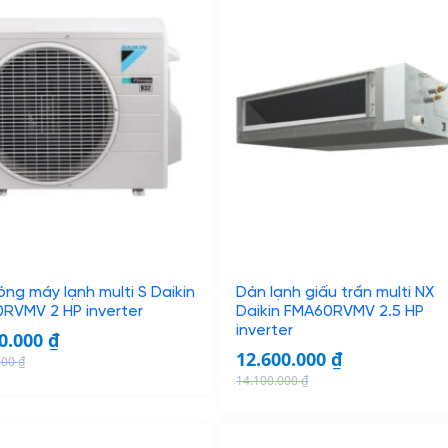
ng máy lạnh multi S Daikin
Dàn lạnh giấu trần multi NX
RVMV 2 HP inverter
Daikin FMA60RVMV 2.5 HP
inverter
00.000
₫
12.600.000
₫
000
₫
14.100.000
₫
O
C
r
u
i
r