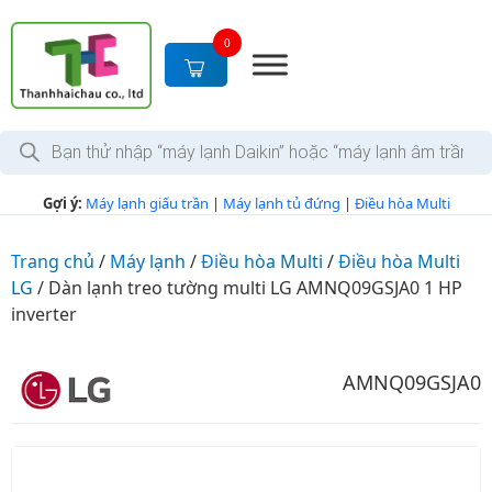
S
k
0
i
p
t
T
o
ì
c
m
k
o
Gợi ý:
Máy lạnh giấu trần
|
Máy lạnh tủ đứng
|
Điều hòa Multi
i
n
ế
m
t
s
Trang chủ
/
Máy lạnh
/
Điều hòa Multi
/
Điều hòa Multi
e
ả
LG
/
Dàn lạnh treo tường multi LG AMNQ09GSJA0 1 HP
n
n
p
inverter
t
h
ẩ
m
AMNQ09GSJA0