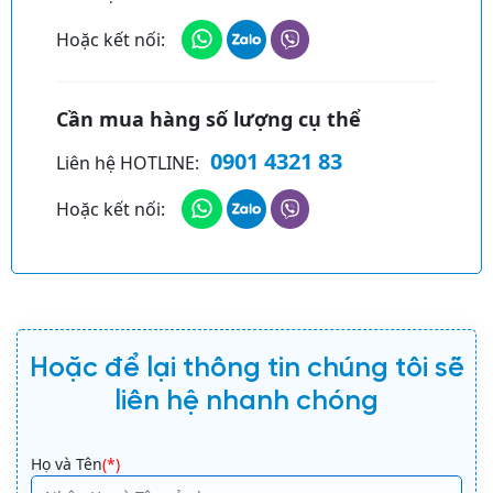
ư
v
ờ
Hoặc kết nối:
e
n
:
g
m
Cần mua hàng số lượng cụ thể
u
0901 4321 83
Liên hệ HOTLINE:
l
t
Hoặc kết nối:
i
L
G
A
M
N
Hoặc để lại thông tin chúng tôi sẽ
Q
liên hệ nhanh chóng
0
9
A
G
Họ và Tên
(*)
lt
S