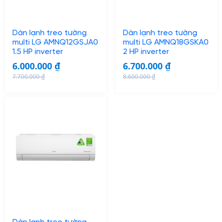
Dàn lạnh treo tường
Dàn lạnh treo tường
multi LG AMNQ12GSJA0
multi LG AMNQ18GSKA0
1.5 HP inverter
2 HP inverter
6.000.000
₫
6.700.000
₫
7.700.000
₫
8.600.000
₫
O
C
O
C
r
u
r
u
i
r
i
r
g
r
g
r
i
e
i
e
n
n
n
n
a
t
a
t
l
p
l
p
p
r
p
r
r
i
r
i
i
c
i
c
c
e
c
e