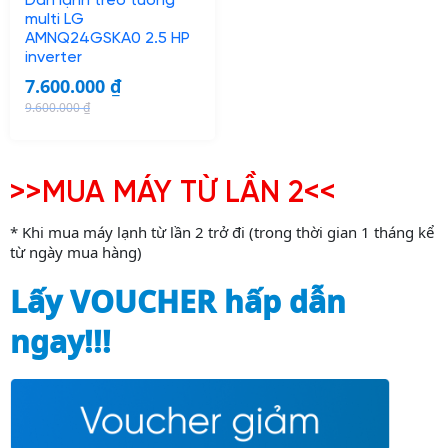
Dàn lạnh treo tường
e
i
e
i
multi LG
w
s
w
s
AMNQ24GSKA0 2.5 HP
inverter
a
:
a
:
7.600.000
₫
s
6
s
6
:
.
:
.
9.600.000
₫
O
C
7
0
8
7
r
u
.
0
.
0
i
r
7
0
6
0
>>MUA MÁY TỪ LẦN 2<<
g
r
0
.
0
.
i
e
0
0
0
0
* Khi mua máy lạnh từ lần 2 trở đi (trong thời gian 1 tháng kể
n
n
từ ngày mua hàng)
.
0
.
0
a
t
0
0
0
0
Lấy VOUCHER hấp dẫn
l
p
0
0
p
r
0
₫
0
₫
ngay!!!
r
i
.
.
i
c
₫
₫
c
e
.
.
e
i
w
s