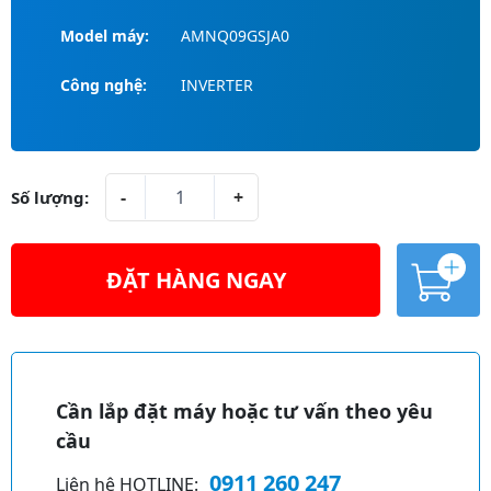
Model máy:
AMNQ09GSJA0
Công nghệ:
INVERTER
D
-
+
Số lượng:
à
n
l
ĐẶT HÀNG NGAY
ạ
n
A
h
lt
t
e
r
r
Cần lắp đặt máy hoặc tư vấn theo yêu
e
n
cầu
o
a
t
0911 260 247
Liên hệ HOTLINE:
ti