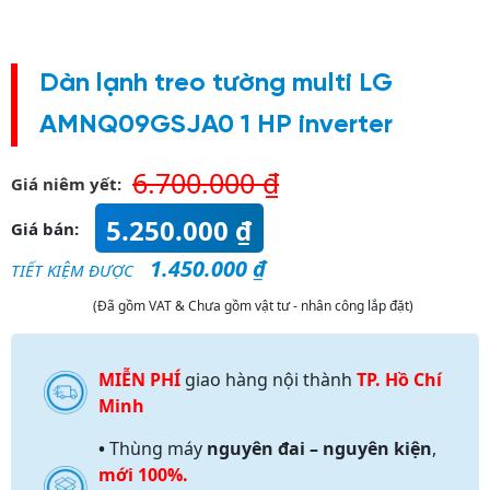
Dàn lạnh treo tường multi LG
AMNQ09GSJA0 1 HP inverter
6.700.000
₫
Giá niêm yết:
5.250.000
₫
Giá bán:
1.450.000
₫
TIẾT KIỆM ĐƯỢC
(Đã gồm VAT & Chưa gồm vật tư - nhân công lắp đặt)
MIỄN PHÍ
giao hàng nội thành
TP. Hồ Chí
Minh
•
Thùng máy
nguyên đai – nguyên kiện
,
mới 100%.