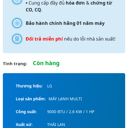
•
Cung cấp đầy đủ
hóa đơn
&
chứng từ
CO, CQ
.
Bảo hành chính hãng 01 năm máy
Đổi trả miễn phí
nếu do lỗi nhà sản xuất!
Còn hàng
Tình trạng:
Thương hiệu:
LG
Loại sản phẩm:
MÁY LẠNH MULTI
Công suất:
9000 BTU / 2.6 KW / 1 HP
Xuất xứ:
THÁI LAN