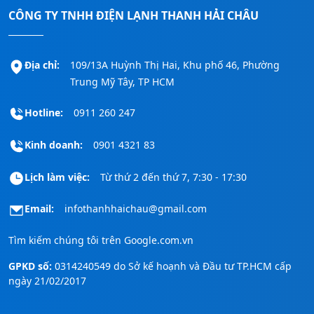
CÔNG TY TNHH ĐIỆN LẠNH THANH HẢI CHÂU
Địa chỉ:
109/13A Huỳnh Thị Hai, Khu phố 46, Phường
Trung Mỹ Tây, TP HCM
Hotline:
0911 260 247
Kinh doanh:
0901 4321 83
Lịch làm việc:
Từ thứ 2 đến thứ 7, 7:30 - 17:30
Email:
infothanhhaichau@gmail.com
Tìm kiếm chúng tôi trên
Google.com.vn
GPKD số:
0314240549 do Sở kế hoạnh và Đầu tư TP.HCM cấp
ngày 21/02/2017