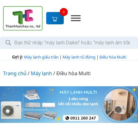
S
k
0
i
p
t
T
o
ì
c
m
k
o
Gợi ý:
Máy lạnh giấu trần
|
Máy lạnh tủ đứng
|
Điều hòa Multi
i
n
ế
m
t
s
Trang chủ
/
Máy lạnh
/
Điều hòa Multi
e
ả
n
n
p
t
h
ẩ
m