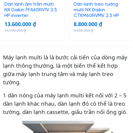
₫
Dàn lạnh âm trần multi
Dàn lạnh treo tường
e
i
e
i
.
NX Daikin FFA60RV1V 2.5
multi NX Daikin
w
s
w
s
HP inverter
CTKM60RVMV 2.5 HP
a
:
a
:
13.600.000
₫
8.800.000
₫
s
1
s
1
15.100.000
₫
9.800.000
₫
:
2
:
1
O
C
O
C
1
.
1
.
r
u
r
u
4
6
2
2
i
r
i
r
.
0
.
0
Máy lạnh multi là là bước cải tiến của dòng máy
g
r
g
r
1
0
7
0
i
e
i
e
lạnh thông thường, là một biến thể kết hợp
0
.
0
.
n
n
n
n
giữa máy lạnh trung tâm và máy lạnh treo
0
0
0
0
a
t
a
t
tường.
.
0
.
0
l
p
l
p
0
0
0
0
p
r
p
r
1 dàn nóng của máy lạnh multi kết nối với 2 – 5
0
0
r
i
r
i
dàn lạnh khác nhau, dàn lạnh đó có thể là treo
0
₫
0
₫
i
c
i
c
tường, dàn lạnh cassette, giấu trần nối ống gió.
.
.
c
e
c
e
₫
₫
e
i
e
i
.
.
w
s
w
s