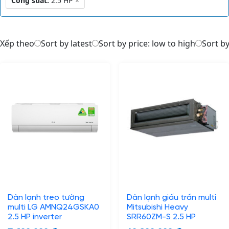
Công suất:
2.5 HP
×
Xếp theo
Sort by latest
Sort by price: low to high
Sort by
Dàn lạnh treo tường
Dàn lạnh giấu trần multi
multi LG AMNQ24GSKA0
Mitsubishi Heavy
2.5 HP inverter
SRR60ZM-S 2.5 HP