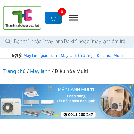
S
k
0
i
p
t
T
o
ì
c
m
k
o
Gợi ý:
Máy lạnh giấu trần
|
Máy lạnh tủ đứng
|
Điều hòa Multi
i
n
ế
m
t
s
Trang chủ
/
Máy lạnh
/
Điều hòa Multi
e
ả
n
n
p
t
h
ẩ
m