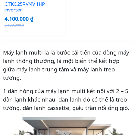
w
s
a
:
CTKC25RVMV 1 HP
a
:
s
9
inverter
s
4
:
.
4.100.000
₫
:
.
1
0
5.100.000
₫
5
2
O
C
0
0
.
5
r
u
.
0
2
0
i
r
5
.
5
.
Máy lạnh multi là là bước cải tiến của dòng máy
g
r
0
0
0
0
i
e
lạnh thông thường, là một biến thể kết hợp
0
0
.
0
n
n
.
0
giữa máy lạnh trung tâm và máy lạnh treo
0
0
a
t
0
tường.
0
l
p
0
₫
0
₫
p
r
0
.
1 dàn nóng của máy lạnh multi kết nối với 2 – 5
.
r
i
dàn lạnh khác nhau, dàn lạnh đó có thể là treo
₫
i
c
₫
tường, dàn lạnh cassette, giấu trần nối ống gió.
.
c
e
.
e
i
w
s
a
: