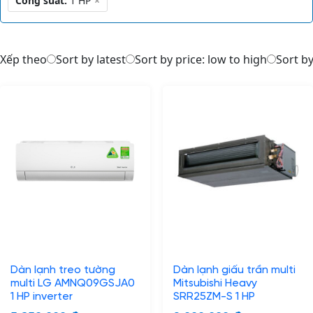
Công suất:
1 HP
×
Xếp theo
Sort by latest
Sort by price: low to high
Sort by
Dàn lạnh treo tường
Dàn lạnh giấu trần multi
multi LG AMNQ09GSJA0
Mitsubishi Heavy
1 HP inverter
SRR25ZM-S 1 HP