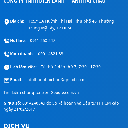
CÔNG TY TNHH ĐIỆN LẠNH THANH HẢI CHÂU
Địa chỉ:
109/13A Huỳnh Thị Hai, Khu phố 46, Phường
Trung Mỹ Tây, TP HCM
Hotline:
0911 260 247
Kinh doanh:
0901 4321 83
Lịch làm việc:
Từ thứ 2 đến thứ 7, 7:30 - 17:30
Email:
infothanhhaichau@gmail.com
Tìm kiếm chúng tôi trên
Google.com.vn
GPKD số:
0314240549 do Sở kế hoạnh và Đầu tư TP.HCM cấp
ngày 21/02/2017
DỊCH VỤ