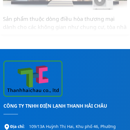
Sản phẩm thuộc dòng điều hòa thương mại
dành cho các không gian như chung cư, tòa nhà
văn phòng, nhà phố có không gian đặt dàn nóng
nhỏ.
Liên hệ ngay đến
Hotline:
0911260247
để được
tư vấn thêm và báo giá lắp đặt cho công trình.
CÔNG TY TNHH ĐIỆN LẠNH THANH HẢI CHÂU
Địa chỉ:
109/13A Huỳnh Thị Hai, Khu phố 46, Phường