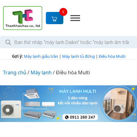
S
k
0
i
p
t
T
o
ì
c
m
k
o
Gợi ý:
Máy lạnh giấu trần
|
Máy lạnh tủ đứng
|
Điều hòa Multi
i
n
ế
m
t
s
Trang chủ
/
Máy lạnh
/
Điều hòa Multi
e
ả
n
n
p
t
h
ẩ
m