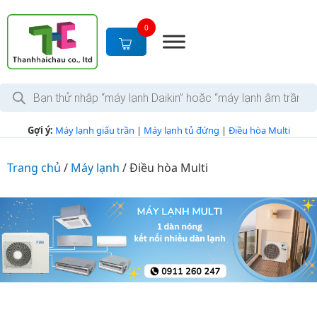
S
k
0
i
p
t
T
o
ì
c
m
k
o
Gợi ý:
Máy lạnh giấu trần
|
Máy lạnh tủ đứng
|
Điều hòa Multi
i
n
ế
m
t
s
Trang chủ
/
Máy lạnh
/
Điều hòa Multi
e
ả
n
n
p
t
h
ẩ
m