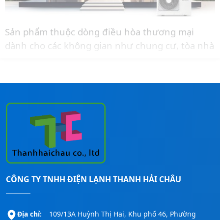
Sản phẩm thuộc dòng điều hòa thương mại
dành cho các không gian như chung cư, tòa nhà
văn phòng, nhà phố có không gian đặt dàn nóng
nhỏ.
Liên hệ ngay đến
Hotline:
0911260247
để được
tư vấn thêm và báo giá lắp đặt cho công trình.
CÔNG TY TNHH ĐIỆN LẠNH THANH HẢI CHÂU
Địa chỉ:
109/13A Huỳnh Thị Hai, Khu phố 46, Phường