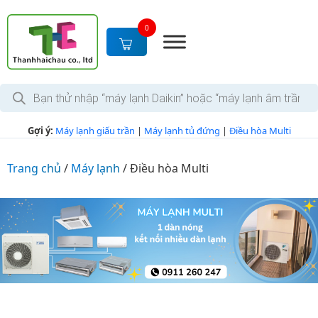
S
k
0
i
p
t
T
o
ì
c
m
k
o
Gợi ý:
Máy lạnh giấu trần
|
Máy lạnh tủ đứng
|
Điều hòa Multi
i
n
ế
m
t
s
Trang chủ
/
Máy lạnh
/
Điều hòa Multi
e
ả
n
n
p
t
h
ẩ
m