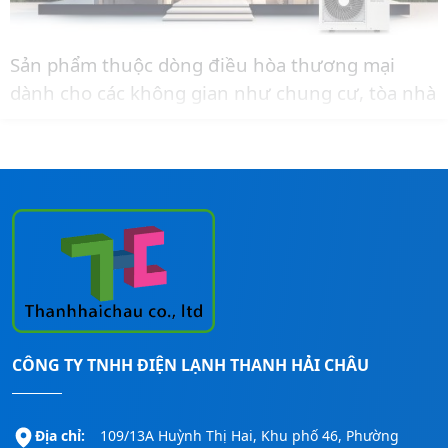
Sản phẩm thuộc dòng điều hòa thương mại
dành cho các không gian như chung cư, tòa nhà
văn phòng, nhà phố có không gian đặt dàn nóng
nhỏ.
Liên hệ ngay đến
Hotline:
0911260247
để được
tư vấn thêm và báo giá lắp đặt cho công trình.
CÔNG TY TNHH ĐIỆN LẠNH THANH HẢI CHÂU
Địa chỉ:
109/13A Huỳnh Thị Hai, Khu phố 46, Phường