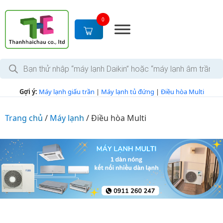
S
k
0
i
p
t
T
o
ì
c
m
k
o
Gợi ý:
Máy lạnh giấu trần
|
Máy lạnh tủ đứng
|
Điều hòa Multi
i
n
ế
m
t
s
Trang chủ
/
Máy lạnh
/
Điều hòa Multi
e
ả
n
n
p
t
h
ẩ
m