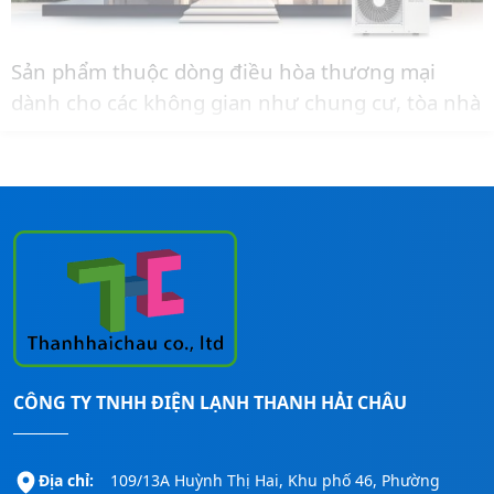
Sản phẩm thuộc dòng điều hòa thương mại
dành cho các không gian như chung cư, tòa nhà
văn phòng, nhà phố có không gian đặt dàn nóng
nhỏ.
Liên hệ ngay đến
Hotline:
0911260247
để được
tư vấn thêm và báo giá lắp đặt cho công trình.
CÔNG TY TNHH ĐIỆN LẠNH THANH HẢI CHÂU
Địa chỉ:
109/13A Huỳnh Thị Hai, Khu phố 46, Phường