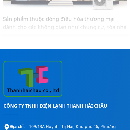
Sản phẩm thuộc dòng điều hòa thương mại
dành cho các không gian như chung cư, tòa nhà
văn phòng, nhà phố có không gian đặt dàn nóng
nhỏ.
Liên hệ ngay đến
Hotline:
0911260247
để được
tư vấn thêm và báo giá lắp đặt cho công trình.
CÔNG TY TNHH ĐIỆN LẠNH THANH HẢI CHÂU
Địa chỉ:
109/13A Huỳnh Thị Hai, Khu phố 46, Phường