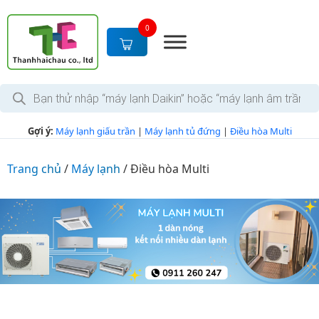
S
k
0
i
p
t
T
o
ì
c
m
k
o
Gợi ý:
Máy lạnh giấu trần
|
Máy lạnh tủ đứng
|
Điều hòa Multi
i
n
ế
m
t
s
Trang chủ
/
Máy lạnh
/
Điều hòa Multi
e
ả
n
n
p
t
h
ẩ
m