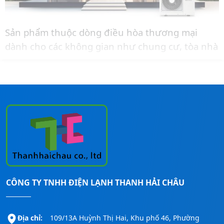
Sản phẩm thuộc dòng điều hòa thương mại
dành cho các không gian như chung cư, tòa nhà
văn phòng, nhà phố có không gian đặt dàn nóng
nhỏ.
Liên hệ ngay đến
Hotline:
0911260247
để được
tư vấn thêm và báo giá lắp đặt cho công trình.
CÔNG TY TNHH ĐIỆN LẠNH THANH HẢI CHÂU
Địa chỉ:
109/13A Huỳnh Thị Hai, Khu phố 46, Phường