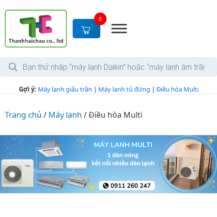
S
k
0
i
p
t
T
o
ì
c
m
k
o
Gợi ý:
Máy lạnh giấu trần
|
Máy lạnh tủ đứng
|
Điều hòa Multi
i
n
ế
m
t
s
Trang chủ
/
Máy lạnh
/
Điều hòa Multi
e
ả
n
n
p
t
h
ẩ
m