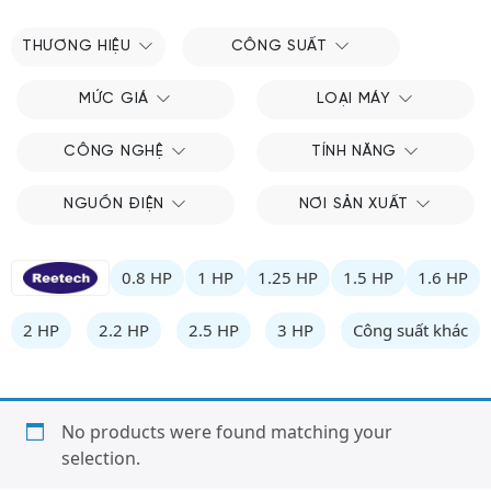
THƯƠNG HIỆU
CÔNG SUẤT
MỨC GIÁ
LOẠI MÁY
CÔNG NGHỆ
TÍNH NĂNG
NGUỒN ĐIỆN
NƠI SẢN XUẤT
0.8 HP
1 HP
1.25 HP
1.5 HP
1.6 HP
2 HP
2.2 HP
2.5 HP
3 HP
Công suất khác
No products were found matching your
selection.