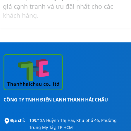
giá cạnh tranh và ưu đãi nhất cho các
khách hàng.
Hãy liên hệ ngay đến số
Hotline:
0911260247
để được tư vấn – mua hàng –
lắp đặt máy lạnh Reetech cho các công
trình nhanh nhất!
CÔNG TY TNHH ĐIỆN LẠNH THANH HẢI CHÂU
Địa chỉ:
109/13A Huỳnh Thị Hai, Khu phố 46, Phường
Trung Mỹ Tây, TP HCM