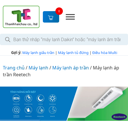
S
k
0
i
p
t
T
o
ì
c
m
k
o
Gợi ý:
Máy lạnh giấu trần
|
Máy lạnh tủ đứng
|
Điều hòa Multi
i
n
ế
m
t
s
Trang chủ
/
Máy lạnh
/
Máy lạnh áp trần
/
Máy lạnh áp
e
ả
trần Reetech
n
n
p
t
h
ẩ
m