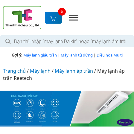
S
k
0
i
p
t
T
o
ì
c
m
k
o
Gợi ý:
Máy lạnh giấu trần
|
Máy lạnh tủ đứng
|
Điều hòa Multi
i
n
ế
m
t
s
Trang chủ
/
Máy lạnh
/
Máy lạnh áp trần
/
Máy lạnh áp
e
ả
trần Reetech
n
n
p
t
h
ẩ
m