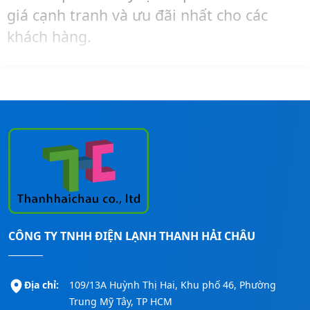
giá cạnh tranh và ưu đãi nhất cho các
khách hàng.
Hãy liên hệ ngay đến số
Hotline:
0911260247
để được tư vấn – mua hàng –
lắp đặt máy lạnh Reetech cho các công
trình nhanh nhất!
CÔNG TY TNHH ĐIỆN LẠNH THANH HẢI CHÂU
Địa chỉ:
109/13A Huỳnh Thị Hai, Khu phố 46, Phường
Trung Mỹ Tây, TP HCM