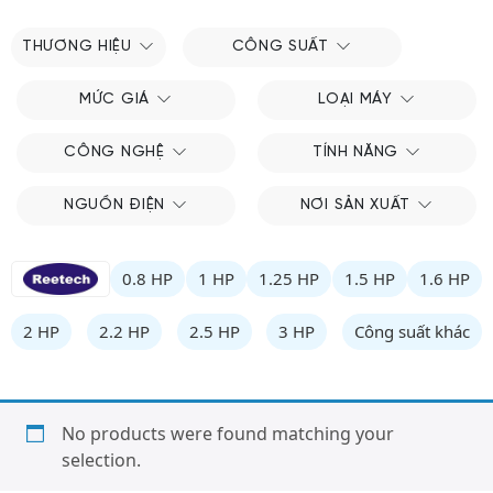
THƯƠNG HIỆU
CÔNG SUẤT
MỨC GIÁ
LOẠI MÁY
CÔNG NGHỆ
TÍNH NĂNG
NGUỒN ĐIỆN
NƠI SẢN XUẤT
0.8 HP
1 HP
1.25 HP
1.5 HP
1.6 HP
2 HP
2.2 HP
2.5 HP
3 HP
Công suất khác
No products were found matching your
selection.