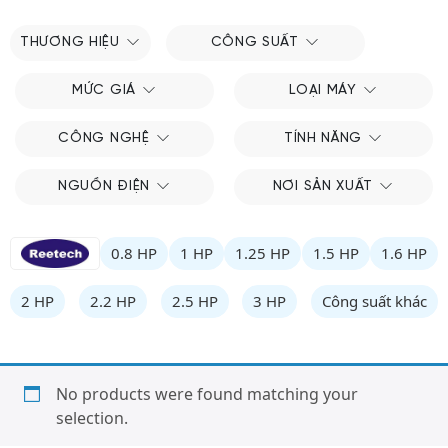
THƯƠNG HIỆU
CÔNG SUẤT
MỨC GIÁ
LOẠI MÁY
CÔNG NGHỆ
TÍNH NĂNG
NGUỒN ĐIỆN
NƠI SẢN XUẤT
0.8 HP
1 HP
1.25 HP
1.5 HP
1.6 HP
2 HP
2.2 HP
2.5 HP
3 HP
Công suất khác
No products were found matching your
selection.