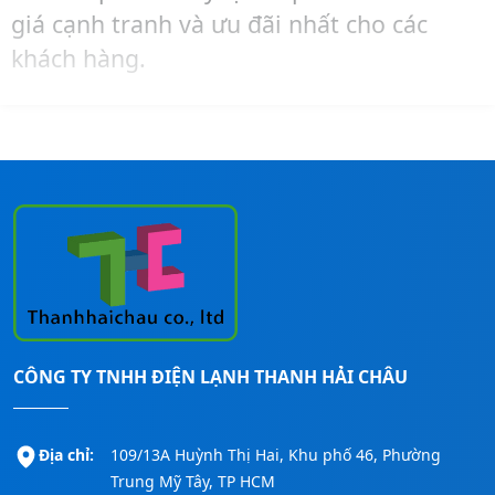
giá cạnh tranh và ưu đãi nhất cho các
khách hàng.
Hãy liên hệ ngay đến số
Hotline:
0911260247
để được tư vấn – mua hàng –
lắp đặt máy lạnh Reetech cho các công
trình nhanh nhất!
CÔNG TY TNHH ĐIỆN LẠNH THANH HẢI CHÂU
Địa chỉ:
109/13A Huỳnh Thị Hai, Khu phố 46, Phường
Trung Mỹ Tây, TP HCM