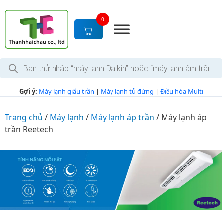
S
k
0
i
p
t
T
o
ì
c
m
k
o
Gợi ý:
Máy lạnh giấu trần
|
Máy lạnh tủ đứng
|
Điều hòa Multi
i
n
ế
m
t
s
Trang chủ
/
Máy lạnh
/
Máy lạnh áp trần
/
Máy lạnh áp
e
ả
trần Reetech
n
n
p
t
h
ẩ
m