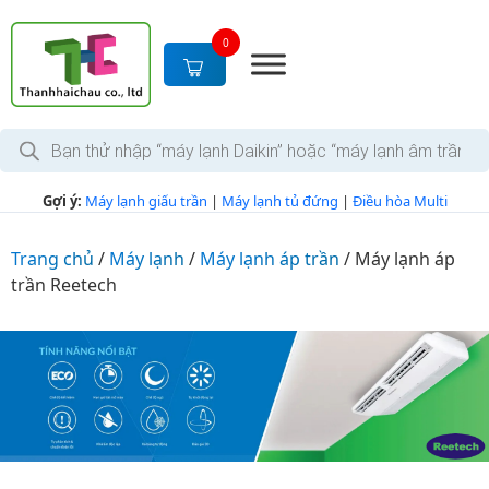
S
k
0
i
p
t
T
o
ì
c
m
k
o
Gợi ý:
Máy lạnh giấu trần
|
Máy lạnh tủ đứng
|
Điều hòa Multi
i
n
ế
m
t
s
Trang chủ
/
Máy lạnh
/
Máy lạnh áp trần
/
Máy lạnh áp
e
ả
trần Reetech
n
n
p
t
h
ẩ
m