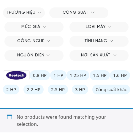
THƯƠNG HIỆU
CÔNG SUẤT
MỨC GIÁ
LOẠI MÁY
CÔNG NGHỆ
TÍNH NĂNG
NGUỒN ĐIỆN
NƠI SẢN XUẤT
0.8 HP
1 HP
1.25 HP
1.5 HP
1.6 HP
2 HP
2.2 HP
2.5 HP
3 HP
Công suất khác
No products were found matching your
selection.