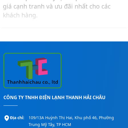
giá cạnh tranh và ưu đãi nhất cho các
khách hàng.
Hãy liên hệ ngay đến số
Hotline:
0911260247
để được tư vấn – mua hàng –
lắp đặt máy lạnh Reetech cho các công
trình nhanh nhất!
CÔNG TY TNHH ĐIỆN LẠNH THANH HẢI CHÂU
Địa chỉ:
109/13A Huỳnh Thị Hai, Khu phố 46, Phường
Trung Mỹ Tây, TP HCM