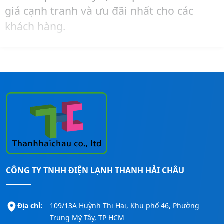
giá cạnh tranh và ưu đãi nhất cho các
khách hàng.
Hãy liên hệ ngay đến số
Hotline:
0911260247
để được tư vấn – mua hàng –
lắp đặt máy lạnh Reetech cho các công
trình nhanh nhất!
CÔNG TY TNHH ĐIỆN LẠNH THANH HẢI CHÂU
Địa chỉ:
109/13A Huỳnh Thị Hai, Khu phố 46, Phường
Trung Mỹ Tây, TP HCM