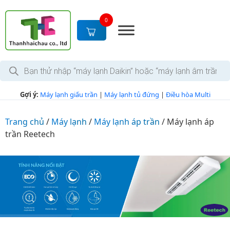
S
k
0
i
p
t
T
o
ì
c
m
k
o
Gợi ý:
Máy lạnh giấu trần
|
Máy lạnh tủ đứng
|
Điều hòa Multi
i
n
ế
m
t
s
Trang chủ
/
Máy lạnh
/
Máy lạnh áp trần
/
Máy lạnh áp
e
ả
trần Reetech
n
n
p
t
h
ẩ
m