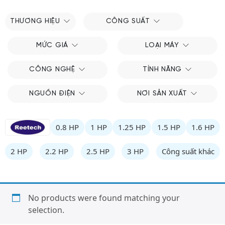
THƯƠNG HIỆU
CÔNG SUẤT
MỨC GIÁ
LOẠI MÁY
CÔNG NGHỆ
TÍNH NĂNG
NGUỒN ĐIỆN
NƠI SẢN XUẤT
0.8 HP
1 HP
1.25 HP
1.5 HP
1.6 HP
2 HP
2.2 HP
2.5 HP
3 HP
Công suất khác
No products were found matching your
selection.