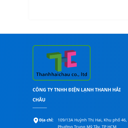
CÔNG TY TNHH ĐIỆN LẠNH THANH HẢI
CHÂU
Địa chỉ:
109/13A Huỳnh Thị Hai, Khu phố 46,
Phường Trung Mỹ Tây, TP HCM