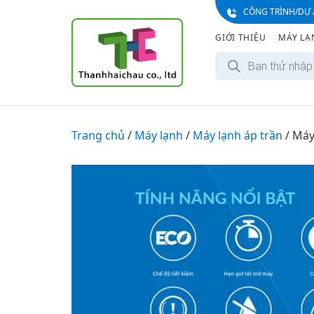
S
CÔNG TRÌNH/DỰ 
k
GIỚI THIỆU
MÁY LẠ
i
T
p
ì
t
m
k
o
i
c
ế
m
o
Trang chủ
/
Máy lạnh
/
Máy lạnh áp trần
s
/
Máy
n
ả
n
t
p
e
h
ẩ
n
m
t