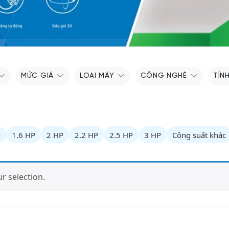
MỨC GIÁ
LOẠI MÁY
CÔNG NGHỆ
TÍN
P
1.6 HP
2 HP
2.2 HP
2.5 HP
3 HP
Công suất khác
 selection.