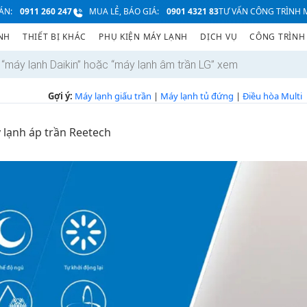
ÁN:
0911 260 247
MUA LẺ, BÁO GIÁ:
0901 4321 83
TƯ VẤN CÔNG TRÌNH M
NH
THIẾT BỊ KHÁC
PHỤ KIỆN MÁY LẠNH
DỊCH VỤ
CÔNG TRÌNH
Gợi ý:
Máy lạnh giấu trần
|
Máy lạnh tủ đứng
|
Điều hòa Multi
 lạnh áp trần Reetech