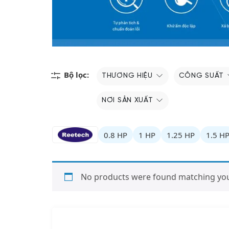
Bộ lọc:
THƯƠNG HIỆU
CÔNG SUẤT
NƠI SẢN XUẤT
0.8 HP
1 HP
1.25 HP
1.5 H
No products were found matching your