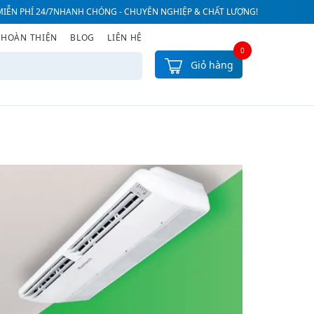
IỄN PHÍ 24/7
NHANH CHÓNG - CHUYÊN NGHIỆP & CHẤT LƯỢNG!
 HOÀN THIỆN
BLOG
LIÊN HỆ
0
Giỏ hàng