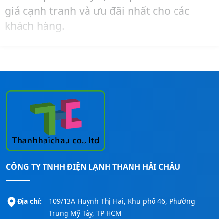
giá cạnh tranh và ưu đãi nhất cho các
khách hàng.
Hãy liên hệ ngay đến số
Hotline:
0911260247
để được tư vấn – mua hàng –
lắp đặt máy lạnh Reetech cho các công
trình nhanh nhất!
CÔNG TY TNHH ĐIỆN LẠNH THANH HẢI CHÂU
Địa chỉ:
109/13A Huỳnh Thị Hai, Khu phố 46, Phường
Trung Mỹ Tây, TP HCM