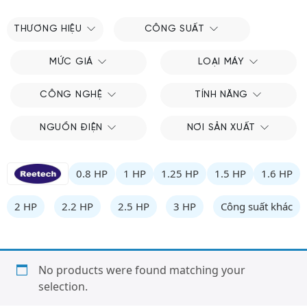
THƯƠNG HIỆU
CÔNG SUẤT
MỨC GIÁ
LOẠI MÁY
CÔNG NGHỆ
TÍNH NĂNG
NGUỒN ĐIỆN
NƠI SẢN XUẤT
0.8 HP
1 HP
1.25 HP
1.5 HP
1.6 HP
2 HP
2.2 HP
2.5 HP
3 HP
Công suất khác
No products were found matching your
selection.