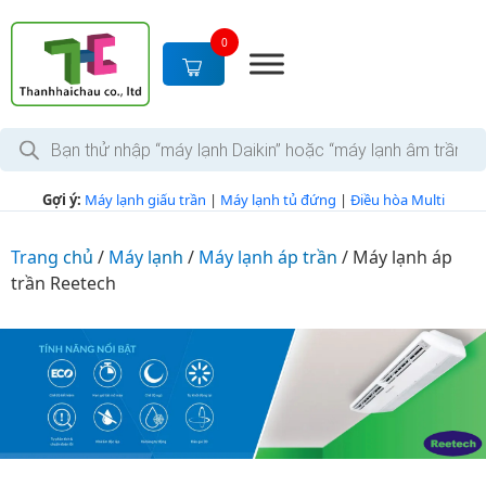
S
k
0
i
p
t
T
o
ì
c
m
k
o
Gợi ý:
Máy lạnh giấu trần
|
Máy lạnh tủ đứng
|
Điều hòa Multi
i
n
ế
m
t
s
Trang chủ
/
Máy lạnh
/
Máy lạnh áp trần
/
Máy lạnh áp
e
ả
trần Reetech
n
n
p
t
h
ẩ
m