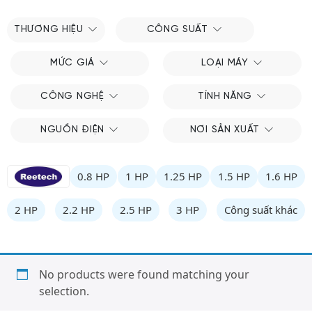
THƯƠNG HIỆU
CÔNG SUẤT
MỨC GIÁ
LOẠI MÁY
CÔNG NGHỆ
TÍNH NĂNG
NGUỒN ĐIỆN
NƠI SẢN XUẤT
0.8 HP
1 HP
1.25 HP
1.5 HP
1.6 HP
2 HP
2.2 HP
2.5 HP
3 HP
Công suất khác
No products were found matching your
selection.