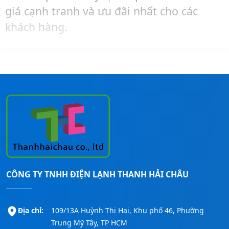
giá cạnh tranh và ưu đãi nhất cho các
khách hàng.
Hãy liên hệ ngay đến số
Hotline:
0911260247
để được tư vấn – mua hàng –
lắp đặt máy lạnh Reetech cho các công
trình nhanh nhất!
CÔNG TY TNHH ĐIỆN LẠNH THANH HẢI CHÂU
Địa chỉ:
109/13A Huỳnh Thị Hai, Khu phố 46, Phường
Trung Mỹ Tây, TP HCM