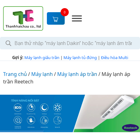
S
k
0
i
p
t
T
o
ì
c
m
k
o
Gợi ý:
Máy lạnh giấu trần
|
Máy lạnh tủ đứng
|
Điều hòa Multi
i
n
ế
m
t
s
Trang chủ
/
Máy lạnh
/
Máy lạnh áp trần
/
Máy lạnh áp
e
ả
trần Reetech
n
n
p
t
h
ẩ
m