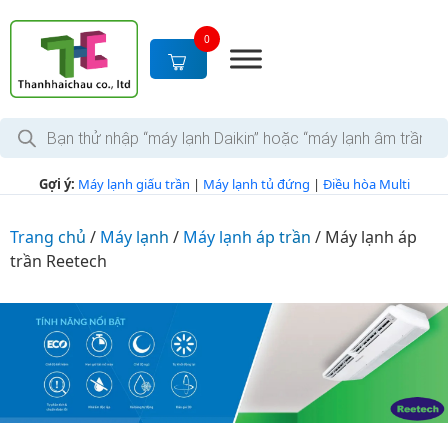
S
k
0
i
p
t
T
o
ì
c
m
k
o
Gợi ý:
Máy lạnh giấu trần
|
Máy lạnh tủ đứng
|
Điều hòa Multi
i
n
ế
m
t
s
Trang chủ
/
Máy lạnh
/
Máy lạnh áp trần
/
Máy lạnh áp
e
ả
trần Reetech
n
n
p
t
h
ẩ
m