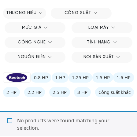
THƯƠNG HIỆU
CÔNG SUẤT
MỨC GIÁ
LOẠI MÁY
CÔNG NGHỆ
TÍNH NĂNG
NGUỒN ĐIỆN
NƠI SẢN XUẤT
0.8 HP
1 HP
1.25 HP
1.5 HP
1.6 HP
2 HP
2.2 HP
2.5 HP
3 HP
Công suất khác
No products were found matching your
selection.