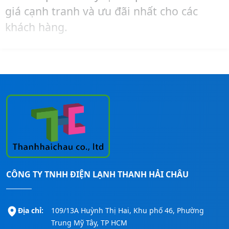
giá cạnh tranh và ưu đãi nhất cho các
khách hàng.
Hãy liên hệ ngay đến số
Hotline:
0911260247
để được tư vấn – mua hàng –
lắp đặt máy lạnh Reetech cho các công
trình nhanh nhất!
CÔNG TY TNHH ĐIỆN LẠNH THANH HẢI CHÂU
Địa chỉ:
109/13A Huỳnh Thị Hai, Khu phố 46, Phường
Trung Mỹ Tây, TP HCM