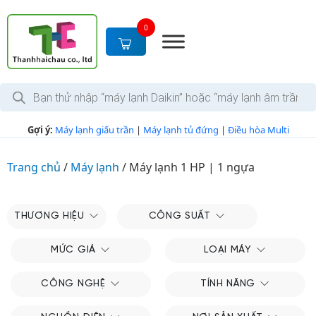
S
k
0
i
p
t
T
o
ì
c
m
k
o
Gợi ý:
Máy lạnh giấu trần
|
Máy lạnh tủ đứng
|
Điều hòa Multi
i
n
ế
m
t
s
Trang chủ
/
Máy lạnh
/
Máy lạnh 1 HP | 1 ngựa
e
ả
n
n
p
t
h
THƯƠNG HIỆU
CÔNG SUẤT
ẩ
m
MỨC GIÁ
LOẠI MÁY
CÔNG NGHỆ
TÍNH NĂNG