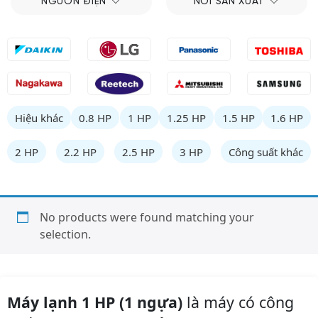
NGUỒN ĐIỆN
NƠI SẢN XUẤT
Hiệu khác
0.8 HP
1 HP
1.25 HP
1.5 HP
1.6 HP
2 HP
2.2 HP
2.5 HP
3 HP
Công suất khác
No products were found matching your
selection.
Máy lạnh 1 HP (1 ngựa)
là máy có công